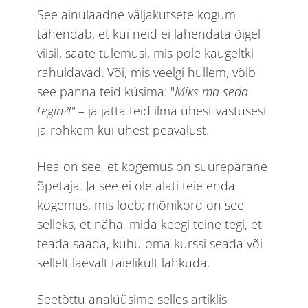
See ainulaadne väljakutsete kogum
tähendab, et kui neid ei lahendata õigel
viisil, saate tulemusi, mis pole kaugeltki
rahuldavad. Või, mis veelgi hullem, võib
see panna teid küsima: "
Miks ma seda
tegin?!" –
ja jätta teid ilma ühest vastusest
ja rohkem kui ühest peavalust.
Hea on see, et kogemus on suurepärane
õpetaja. Ja see ei ole alati teie enda
kogemus, mis loeb; mõnikord on see
selleks, et näha, mida keegi teine tegi, et
teada saada, kuhu oma kurssi seada või
sellelt laevalt täielikult lahkuda.
Seetõttu analüüsime selles artiklis