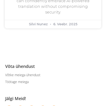
can confidently embrace AI-powered
translation without compromising
security.
Silvi Nunez
6. Veebr. 2025
Võta ühendust
Võtke meiega ühendust
Töötage meiega
Jälgi Meid!