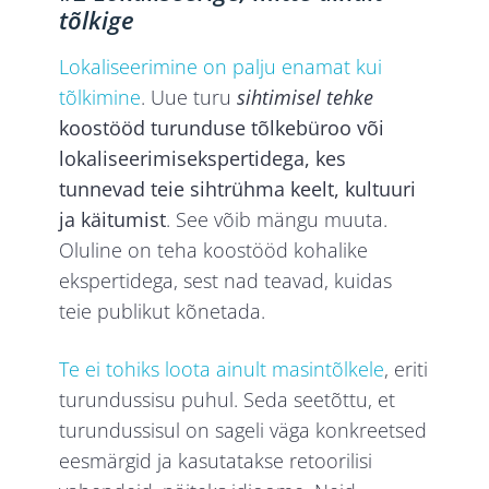
tõlkige
Lokaliseerimine on palju enamat kui
tõlkimine
. Uue turu
sihtimisel tehke
koostööd turunduse tõlkebüroo või
lokaliseerimisekspertidega, kes
tunnevad teie sihtrühma keelt, kultuuri
ja käitumist
. See võib mängu muuta.
Oluline on teha koostööd kohalike
ekspertidega, sest nad teavad, kuidas
teie publikut kõnetada.
Te ei tohiks loota ainult masintõlkele
, eriti
turundussisu puhul. Seda seetõttu, et
turundussisul on sageli väga konkreetsed
eesmärgid ja kasutatakse retoorilisi