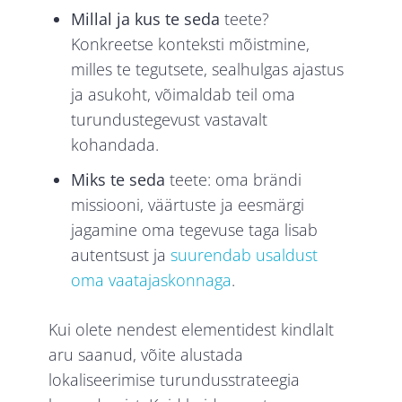
Millal ja kus te seda
teete?
Konkreetse konteksti mõistmine,
milles te tegutsete, sealhulgas ajastus
ja asukoht, võimaldab teil oma
turundustegevust vastavalt
kohandada.
Miks te seda
teete: oma brändi
missiooni, väärtuste ja eesmärgi
jagamine oma tegevuse taga lisab
autentsust ja
suurendab usaldust
oma vaatajaskonnaga
.
Kui olete nendest elementidest kindlalt
aru saanud, võite alustada
lokaliseerimise turundusstrateegia