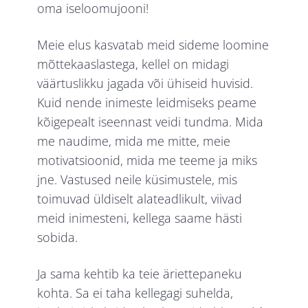
oma iseloomujooni!
Meie elus kasvatab meid sideme loomine
mõttekaaslastega, kellel on midagi
väärtuslikku jagada või ühiseid huvisid.
Kuid nende inimeste leidmiseks peame
kõigepealt iseennast veidi tundma. Mida
me naudime, mida me mitte, meie
motivatsioonid, mida me teeme ja miks
jne. Vastused neile küsimustele, mis
toimuvad üldiselt alateadlikult, viivad
meid inimesteni, kellega saame hästi
sobida.
Ja sama kehtib ka teie äriettepaneku
kohta. Sa ei taha kellegagi suhelda,