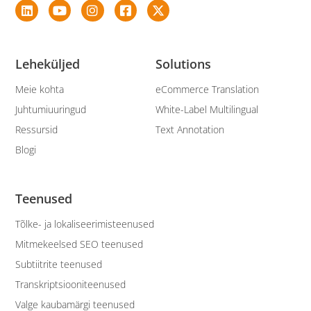
Leheküljed
Solutions
Meie kohta
eCommerce Translation
Juhtumiuuringud
White-Label Multilingual
Ressursid
Text Annotation
Blogi
Teenused
Tõlke- ja lokaliseerimisteenused
Mitmekeelsed SEO teenused
Subtiitrite teenused
Transkriptsiooniteenused
Valge kaubamärgi teenused