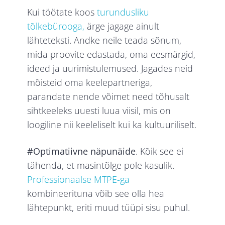
Kui töötate koos
turundusliku
tõlkebürooga,
ärge jagage ainult
lähteteksti. Andke neile teada sõnum,
mida proovite edastada, oma eesmärgid,
ideed ja uurimistulemused. Jagades neid
mõisteid oma keelepartneriga,
parandate nende võimet need tõhusalt
sihtkeeleks uuesti luua viisil, mis on
loogiline nii keeleliselt kui ka kultuuriliselt.
#Optimatiivne näpunäide
. Kõik see ei
tähenda, et masintõlge pole kasulik.
Professionaalse MTPE-ga
kombineerituna võib see olla hea
lähtepunkt, eriti muud tüüpi sisu puhul.