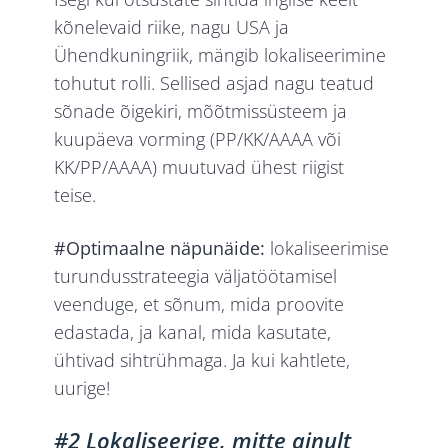
kõnelevaid riike, nagu USA ja
Ühendkuningriik, mängib lokaliseerimine
tohutut rolli. Sellised asjad nagu teatud
sõnade õigekiri, mõõtmissüsteem ja
kuupäeva vorming (PP/KK/AAAA või
KK/PP/AAAA) muutuvad ühest riigist
teise.
#Optimaalne näpunäide:
lokaliseerimise
turundusstrateegia väljatöötamisel
veenduge, et sõnum, mida proovite
edastada, ja kanal, mida kasutate,
ühtivad sihtrühmaga. Ja kui kahtlete,
uurige!
#2 Lokaliseerige, mitte ainult