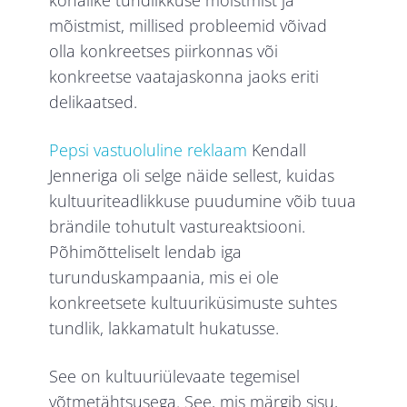
kohalike tundlikkuse mõistmist ja
mõistmist, millised probleemid võivad
olla konkreetses piirkonnas või
konkreetse vaatajaskonna jaoks eriti
delikaatsed.
Pepsi vastuoluline reklaam
Kendall
Jenneriga oli selge näide sellest, kuidas
kultuuriteadlikkuse puudumine võib tuua
brändile tohutult vastureaktsiooni.
Põhimõtteliselt lendab iga
turunduskampaania, mis ei ole
konkreetsete kultuuriküsimuste suhtes
tundlik, lakkamatult hukatusse.
See on kultuuriülevaate
tegemisel
võtmetähtsusega. See, mis märgib sisu,