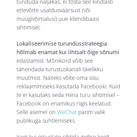
tunduda naljakas, ei tõsta see kindlasti
ettevõtte usaldusväärsust (või
müügivõimalusi) uue kliendibaasi
sihtimisel.
Lokaliseerimise turundusstrateegia
hõlmab enamat kui lihtsalt õige sõnumi
edastamist. Mõnikord võib see
tähendada turustuskanali täielikku
muutmist. Näiteks võite oma sisu
reklaamimiseks kasutada Facebooki. Kuid
te ei kasutaks seda Hiina turu sihtimisel –
Facebook on enamikus riigis keelatud.
Selle asemel on
WeChat
parim valik
publikuga suhtlemiseks.
Isegi kui otsustate sihtida inglise keelt