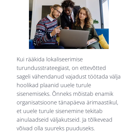
Kui rääkida lokaliseerimise
turundusstrateegiast, on ettevõtted
sageli vähendanud vajadust töötada välja
hoolikad plaanid uuele turule
sisenemiseks. Õnneks mõistab enamik
organisatsioone tänapäeva ärimaastikul,
et uuele turule sisenemine tekitab
ainulaadseid väljakutseid. Ja tõlkevead
võivad olla suureks puuduseks.