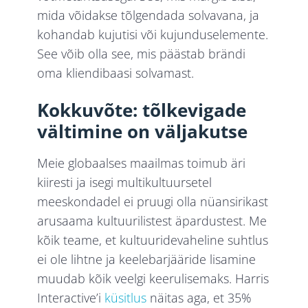
mida võidakse tõlgendada solvavana, ja
kohandab kujutisi või kujunduselemente.
See võib olla see, mis päästab brändi
oma kliendibaasi solvamast.
Kokkuvõte: tõlkevigade
vältimine on väljakutse
Meie globaalses maailmas toimub äri
kiiresti ja isegi multikultuursetel
meeskondadel ei pruugi olla nüansirikast
arusaama kultuurilistest äpardustest. Me
kõik teame, et kultuuridevaheline suhtlus
ei ole lihtne ja keelebarjääride lisamine
muudab kõik veelgi keerulisemaks. Harris
Interactive’i
küsitlus
näitas aga, et 35%