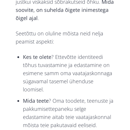
justkui viskaksid sõbrakutseid õhku.
Mida
soovite, on suhelda õigete inimestega
õigel ajal
.
Seetõttu on oluline mõista neid nelja
peamist aspekti:
Kes te olete
? Ettevõtte identiteedi
tõhus tuvastamine ja edastamine on
esimene samm oma vaatajaskonnaga
sügavamal tasemel ühenduse
loomisel.
Mida teete
? Oma toodete, teenuste ja
pakkumisettepaneku selge
edastamine aitab teie vaatajaskonnal
mõista teie pakutavaid eeliseid.