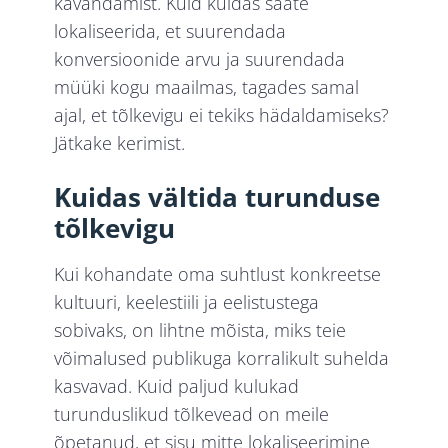
kavandamist. Kuid kuidas saate
lokaliseerida, et suurendada
konversioonide arvu ja suurendada
müüki kogu maailmas, tagades samal
ajal, et tõlkevigu ei tekiks hädaldamiseks?
Jätkake kerimist.
Kuidas vältida turunduse
tõlkevigu
Kui kohandate oma suhtlust konkreetse
kultuuri, keelestiili ja eelistustega
sobivaks, on lihtne mõista, miks teie
võimalused publikuga korralikult suhelda
kasvavad. Kuid paljud kulukad
turunduslikud tõlkevead on meile
õpetanud, et sisu mitte lokaliseerimine