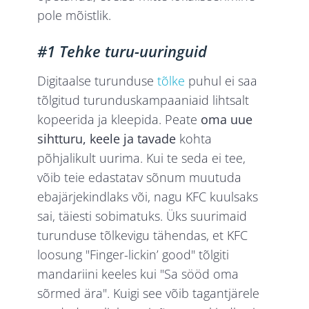
pole mõistlik.
#1 Tehke turu-uuringuid
Digitaalse turunduse
tõlke
puhul ei saa
tõlgitud turunduskampaaniaid lihtsalt
kopeerida ja kleepida. Peate
oma uue
sihtturu, keele ja tavade
kohta
põhjalikult uurima. Kui te seda ei tee,
võib teie edastatav sõnum muutuda
ebajärjekindlaks või, nagu KFC kuulsaks
sai, täiesti sobimatuks. Üks suurimaid
turunduse tõlkevigu tähendas, et KFC
loosung "Finger-lickin’ good" tõlgiti
mandariini keeles kui "Sa sööd oma
sõrmed ära". Kuigi see võib tagantjärele