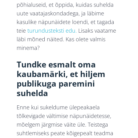
põhialuseid, et õppida, kuidas suhelda
uute vaatajaskondadega, ja läbime
kasulike näpunäidete loendi, et tagada
teie
turundusteksti edu.
Lisaks vaatame
läbi mõned näited. Kas olete valmis
minema?
Tundke esmalt oma
kaubamärki, et hiljem
publikuga paremini
suhelda
Enne kui sukeldume ülepeakaela
tõlkevigade vältimise näpunäidetesse,
mõelgem järgmise väite üle. Teistega
suhtlemiseks peate kõigepealt teadma