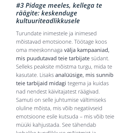
#3 Pidage meeles, kellega te
räägite: keskenduge
kultuuriteadlikkusele
Turundate inimestele ja inimesed
mõistavad emotsioone. Töötage koos
oma meeskonnaga
välja kampaaniad,
mis puudutavad teie tarbijate
südant.
Selleks peaksite mõistma turgu, mida te
kasutate. Lisaks
analüüsige, mis sunnib
teie tarbijaid midagi
tegema ja kuidas
nad nendest käivitajatest räägivad.
Samuti on selle juhtumise vältimiseks
oluline mõista, mis võib negatiivseid
emotsioone esile kutsuda – mis võib teie
müüki kahjustada. See tähendab