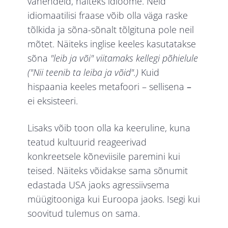
vahendeid, näiteks idioome. Neid
idiomaatilisi fraase võib olla väga raske
tõlkida ja sõna-sõnalt tõlgituna pole neil
mõtet. Näiteks inglise keeles kasutatakse
sõna
"leib ja või" viitamaks kellegi põhielule
("Nii teenib ta leiba ja võid".)
Kuid
hispaania keeles metafoori – sellisena
–
ei eksisteeri.
Lisaks võib toon olla ka keeruline, kuna
teatud kultuurid reageerivad
konkreetsele kõneviisile paremini kui
teised. Näiteks võidakse sama sõnumit
edastada USA jaoks agressiivsema
müügitooniga kui Euroopa jaoks. Isegi kui
soovitud tulemus on sama.