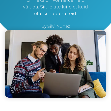
Õnneks on võimalus neid
vältida. Siit leiate kiireid, kuid
olulisi näpunäiteid.
By
Silvi Nunez