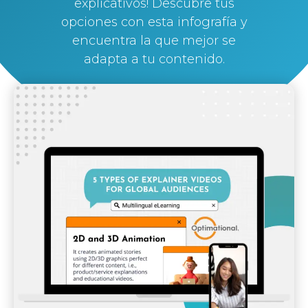
explicativos! Descubre tus
opciones con esta infografía y
encuentra la que mejor se
adapta a tu contenido.
By
Silvi Nunez