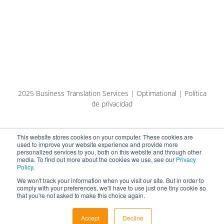
2025 Business Translation Services | Optimational | Política
de privacidad
This website stores cookies on your computer. These cookies are
used to improve your website experience and provide more
personalized services to you, both on this website and through other
media. To find out more about the cookies we use, see our
Privacy
Policy
.
We won't track your information when you visit our site. But in order to
comply with your preferences, we'll have to use just one tiny cookie so
that you're not asked to make this choice again.
English
Español
Eesti keel (AI-tõlge)
Accept
Decline