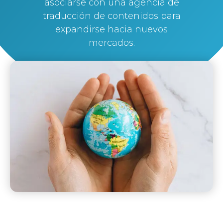
asociarse con una agencia de
traducción de contenidos para
expandirse hacia nuevos
mercados.
By
Silvi Nunez