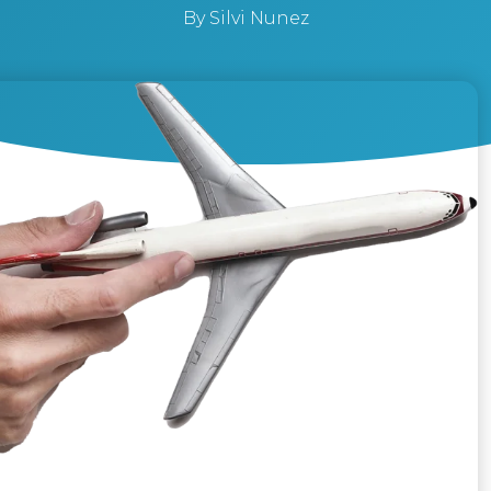
By
Silvi Nunez