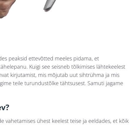
des peaksid ettevõtted meeles pidama, et
tähelepanu. Kuigi see seisneb tõlkimises lähtekeelest
nvat kirjutamist, mis mõjutab uut sihtrühma ja mis
äägime teile turundustõlke tähtsusest. Samuti jagame
ev?
ade vahetamises ühest keelest teise ja eeldades, et kõik