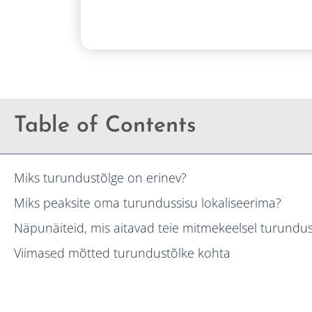
Table of Contents
Miks turundustõlge on erinev?
Miks peaksite oma turundussisu lokaliseerima?
Näpunäiteid, mis aitavad teie mitmekeelsel turunduss
Viimased mõtted turundustõlke kohta