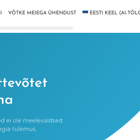
I
VÕTKE MEIEGA ÜHENDUST
EESTI KEEL (AI-TÕL
ttevõtet
ha
ed ei ole meelevaldsed.
egia tulemus.