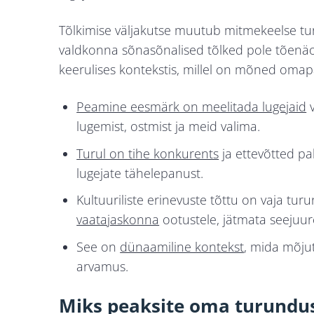
Tõlkimise väljakutse muutub mitmekeelse tu
valdkonna sõnasõnalised tõlked pole tõenäo
keerulises kontekstis, millel on mõned om
Peamine eesmärk on meelitada lugejaid
v
lugemist, ostmist ja meid valima.
Turul on tihe konkurents
ja ettevõtted p
lugejate tähelepanust.
Kultuuriliste erinevuste tõttu on vaja tu
vaatajaskonna
ootustele, jätmata seejuu
See on
dünaamiline kontekst
, mida mõjut
arvamus.
Miks peaksite oma turundus