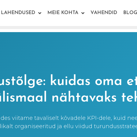
LAHENDUSED
MEIE KOHTA
VAHENDID
BLOG
stõlge: kuidas oma e
älismaal nähtavaks te
ides viitame tavaliselt kõvadele KPI-dele, kuid ne
ikalt organiseeritud ja ellu viidud turundusstrate