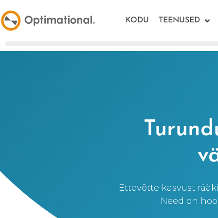
KODU
TEENUSED
Turundu
v
Ettevõtte kasvust rääk
Need on hool