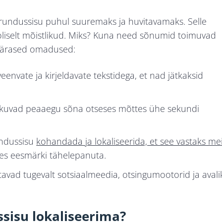
rundussisu puhul suuremaks ja huvitavamaks. Selle
liselt mõistlikud. Miks? Kuna need sõnumid toimuvad
apärased omadused:
eenvate ja kirjeldavate tekstidega, et nad jätkaksid
akuvad peaaegu sõna otseses mõttes ühe sekundi
rundussisu
kohandada ja lokaliseerida, et see vastaks me
res eesmärki tähelepanuta.
avad tugevalt sotsiaalmeedia, otsingumootorid ja avali
sisu lokaliseerima?