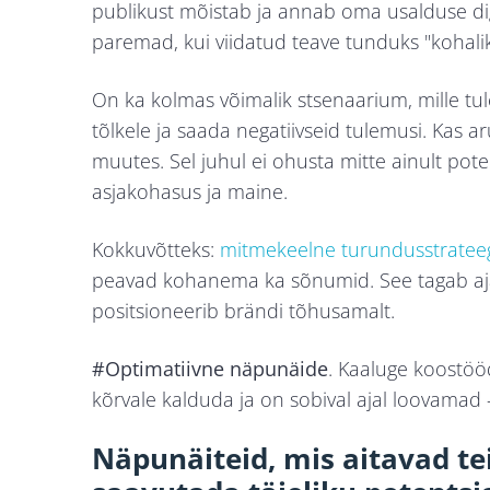
publikust mõistab ja annab oma usalduse di
paremad, kui viidatud teave tunduks "kohalik
On ka kolmas võimalik stsenaarium, mille t
tõlkele ja saada negatiivseid tulemusi. Kas 
muutes. Sel juhul ei ohusta mitte ainult po
asjakohasus ja maine.
Kokkuvõtteks:
mitmekeelne turundusstratee
peavad kohanema ka sõnumid. See tagab aja 
positsioneerib brändi tõhusamalt.
#Optimatiivne näpunäide
. Kaaluge koostööd
kõrvale kalduda ja on sobival ajal loovamad 
Näpunäiteid, mis aitavad te