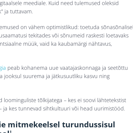
gitaalsele meediale. Kuid need tulemused oleksid
" ja tuttavam.
ulemused on vähem optimistlikud: toetuda sõnasõnalise
arusaamatusi tekitades või sõnumeid raskesti loetavaks
tentsiaalne müük, vaid ka kaubamärgi nähtavus,
gia
peab kohanema uue vaatajaskonnaga ja seetõttu
jooksul suurema ja jätkusuutliku kasvu ning
 loominguliste tõlkijatega – kes ei soovi lähtetekstist
– ja kes tunnevad sihtkultuuri või head uurimistööd.
ie mitmekeelsel turundussisul