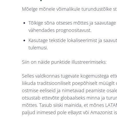
Mõelge mõnele võimalikule turundustõlke st
Tõlkige sõna otseses mõttes ja saavutage 
vähendades prognoositavust.
Kasutage tekstide
lokaliseerimist ja saa
tulemusi.
Siin on näide punktide illustreerimiseks:
Selles valdkonnas tugevate kogemustega ett
liikuda traditsiooniliselt poepõhiselt müügil
ostmise eeliseid ja nimetavad peamiste osal
otsustab ettevõte globaalseks minna ja tur
mõttes. Tasub siiski mainida, et mõnes LATA
paljud inimesed pole eBayst või Amazonist i