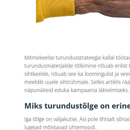
Mitmekeelse turundusstrateegia kallal tööta
turundusmaterjalide tõlkimine nõuab erilist 
sihtkeelde, nõuab see ka loomingulist ja vee
meeldib uuele sihtrühmale. Selles artiklis r
näpunäiteid eduka kampaania läbiviimiseks.
Miks turundustõlge on erin
Iga tõlge on väljakutse. Asi pole lihtsalt sõn
lugejad mõistavad ühtemoodi.