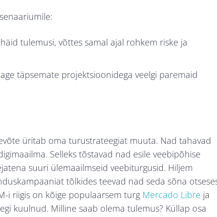
senaariumile:
häid tulemusi, võttes samal ajal rohkem riske ja
vutage täpsemate projektsioonidega veelgi paremaid
evõte üritab oma turustrateegiat muuta. Nad tahavad
t digimaailma. Selleks tõstavad nad esile veebipõhise
ejatena suuri ülemaailmseid veebiturgusid. Hiljem
unduskampaaniat tõlkides teevad nad seda sõna otsese
M-i riigis on kõige populaarsem turg
Mercado Libre
ja
segi kuulnud. Milline saab olema tulemus? Küllap osa