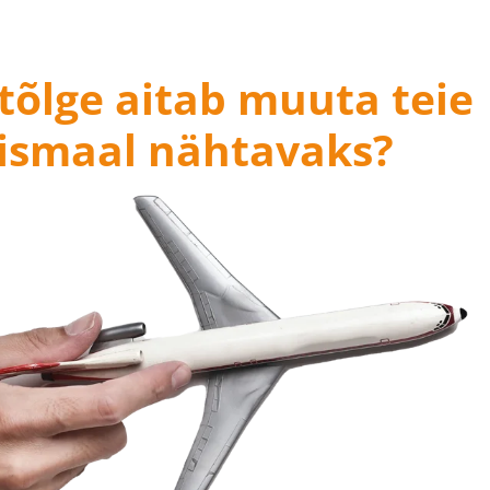
tõlge aitab muuta teie
lismaal nähtavaks?