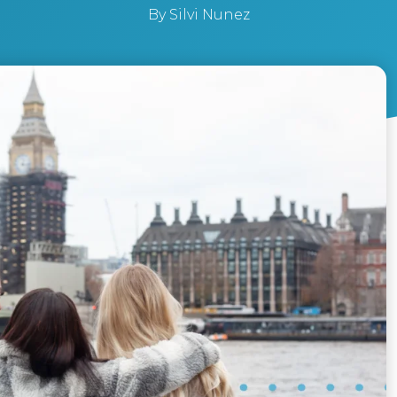
By
Silvi Nunez