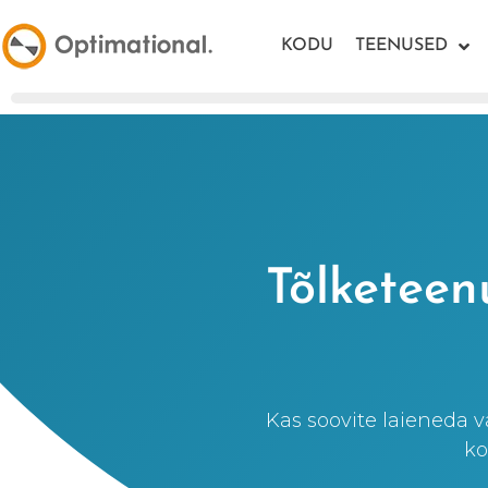
KODU
TEENUSED
Tõlketeen
Kas soovite laieneda 
ko