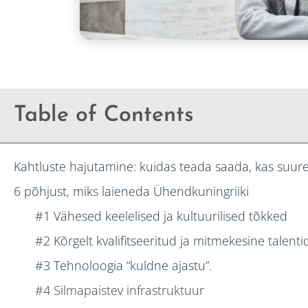
Table of Contents
Kahtluste hajutamine: kuidas teada saada, kas su
6 põhjust, miks laieneda Ühendkuningriiki
#1 Vähesed keelelised ja kultuurilised tõkked
#2 Kõrgelt kvalifitseeritud ja mitmekesine talent
#3 Tehnoloogia “kuldne ajastu”.
#4 Silmapaistev infrastruktuur