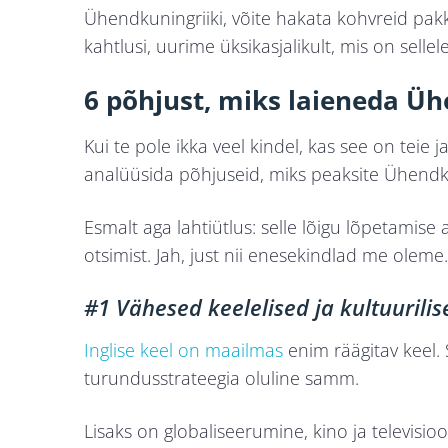
Ühendkuningriiki, võite hakata kohvreid pakki
kahtlusi, uurime üksikasjalikult, mis on sellel
6 põhjust, miks laieneda Üh
Kui te pole ikka veel kindel, kas see on teie j
analüüsida põhjuseid, miks peaksite Ühendk
Esmalt aga lahtiütlus: selle lõigu lõpetamise
otsimist. Jah, just nii enesekindlad me oleme.
#1 Vähesed keelelised ja kultuurili
Inglise keel on maailmas
enim räägitav keel. 
turundusstrateegia oluline samm.
Lisaks on globaliseerumine, kino ja televis