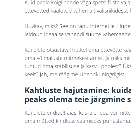
Kuid peale kõigi nende väga spetsiifiliste va
ettevõtted kaaluvad vähemalt välisriikidesse
Huvitav, miks? See on tänu Internetile. Hüp
leidnud ideaalse vahendi suurte vahemaadega 
Kui olete otsustaval hetkel oma ettevõtte k
oma võimaluste mitmekesitamist. Ja miks mit
tuntud oma stabiilsuse ja kasvu poolest? Üks
keelt? Jah, me räägime Ühendkuningriigist.
Kahtluste hajutamine: kuid
peaks olema teie järgmine
Kui olete endiselt aias, kas laieneda või mit
oma mõtted kindluse saamiseks puhastama