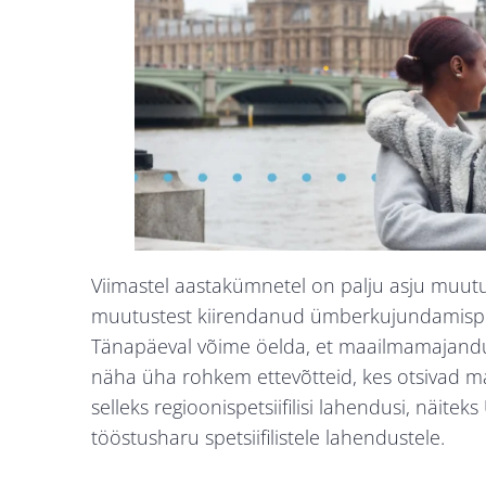
Viimastel aastakümnetel on palju asju muutu
muutustest kiirendanud ümberkujundamisprot
Tänapäeval võime öelda, et maailmamajandu
näha üha rohkem ettevõtteid, kes otsivad ma
selleks regioonispetsiifilisi lahendusi, näit
tööstusharu spetsiifilistele lahendustele.