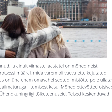
nud. Ja ainult viimastel aastatel on mõned neist
sessi määral, mida varem oli vaevu ette kujutatud.
s on üha enam omavahel seotud, mistõttu pole üllata
ailmaturuga liitumisest kasu. Mõned ettevõtted otsiva
eks Ühendkuningriigi tõlketeenuseid. Teised keskenduvad