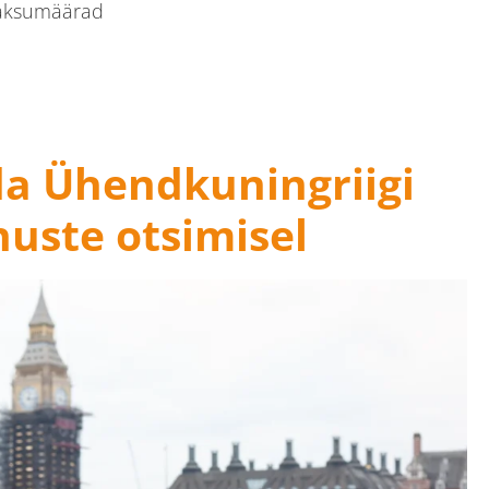
aksumäärad
ine
a Ühendkuningriigi
nuste otsimisel