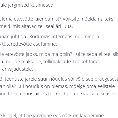
ndale järgmised küsimused.
aaluma ettevõtte laiendamist? Võiksite mõelda näiteks
meid, mis aitavad teil seal äri luua.
 tahan juhtida? Koduriigis Internetis müümine ja
s tütarettevõtte asutamine.
e ettevõtte jaoks, mida ma otsin? Kui te seda ei tee, sii
u ja muude maksude, tollimaksude, töökohtade
a ärivajadustele.
i teenuste järele suur nõudlus või võib see praeguses
valt olla? Kui nõudlus on olemas, mõelge oma eelistele
ne tõlketeenus aitaks teil neid potentsiaalsete seas esi
te kindel, et teie järgmine eesmärk on laienemine