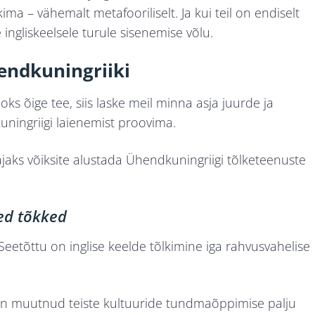
ma – vähemalt metafooriliselt. Ja kui teil on endiselt
e ingliskeelsele turule sisenemise võlu.
endkuningriiki
aoks õige tee, siis laske meil minna asja juurde ja
uningriigi laienemist proovima.
 ajaks võiksite alustada Ühendkuningriigi tõlketeenuste
sed tõkked
Seetõttu on inglise keelde tõlkimine iga rahvusvahelise
ioon muutnud teiste kultuuride tundmaõppimise palju