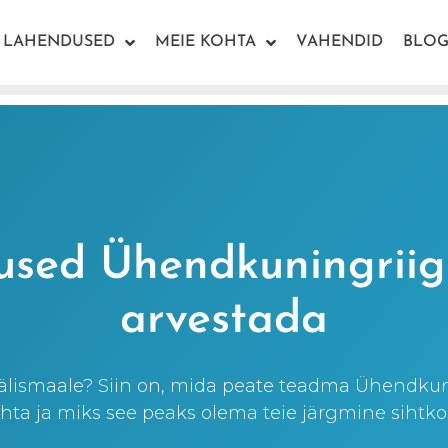
LAHENDUSED
MEIE KOHTA
VAHENDID
BLOG
used Ühendkuningriigi
arvestada
välismaale? Siin on, mida peate teadma Ühendkun
hta ja miks see peaks olema teie järgmine sihtko