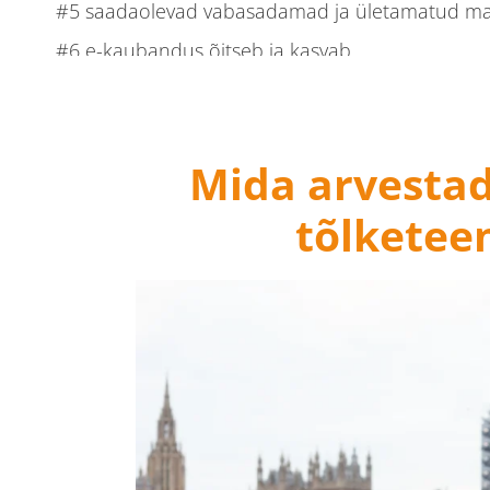
#5 saadaolevad vabasadamad ja ületamatud m
#6 e-kaubandus õitseb ja kasvab
Ühendkuningriigi jaoks sobivate tõlketeenuste leidm
Viimased mõtted: väljakutseks valmistumine
Mida arvestad
tõlketee