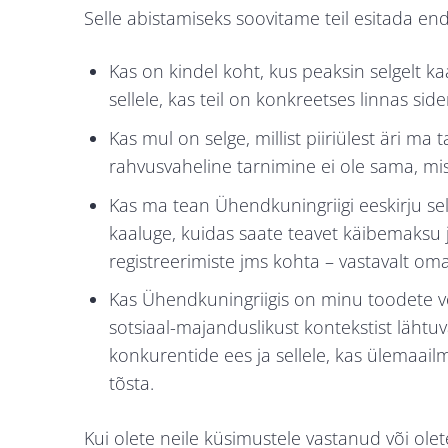
Selle abistamiseks soovitame teil esitada e
Kas on kindel koht, kus peaksin selgelt k
sellele, kas teil on konkreetses linnas side
Kas mul on selge, millist piiriülest äri ma
rahvusvaheline tarnimine ei ole sama, mi
Kas ma tean Ühendkuningriigi eeskirju sell
kaaluge, kuidas saate teavet käibemaks
registreerimiste jms kohta – vastavalt om
Kas Ühendkuningriigis on minu toodete võ
sotsiaal-majanduslikust kontekstist lähtu
konkurentide ees ja sellele, kas ülemaailm
tõsta.
Kui olete neile küsimustele vastanud või ole