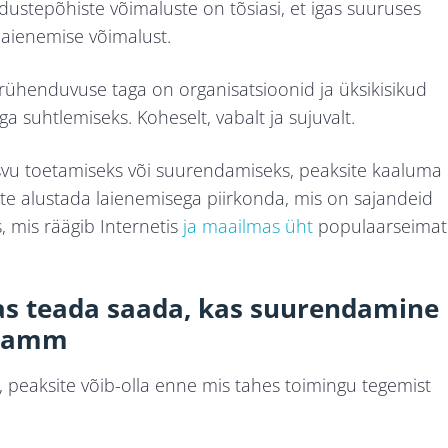
jadustepõhiste võimaluste on tõsiasi, et igas suuruses
 laienemise võimalust.
erühenduvuse taga on organisatsioonid ja üksikisikud
suhtlemiseks. Koheselt, vabalt ja sujuvalt.
asvu toetamiseks või suurendamiseks, peaksite kaaluma
te alustada laienemisega piirkonda, mis on sajandeid
, mis räägib Internetis
ja maailmas üht
populaarseimat
as teada saada, kas suurendamine
 samm
te, peaksite võib-olla enne mis tahes toimingu tegemist
.