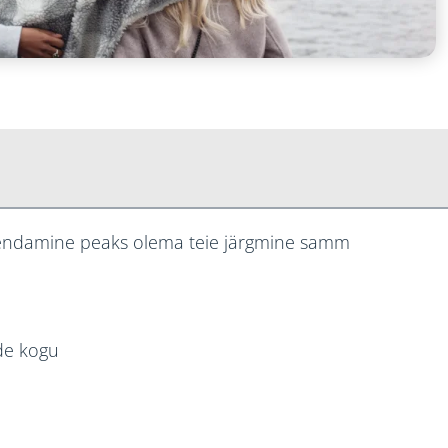
urendamine peaks olema teie järgmine samm
ide kogu