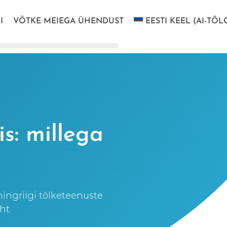
I
VÕTKE MEIEGA ÜHENDUST
EESTI KEEL (AI-TÕL
s: millega
ingriigi tõlketeenuste
ht.