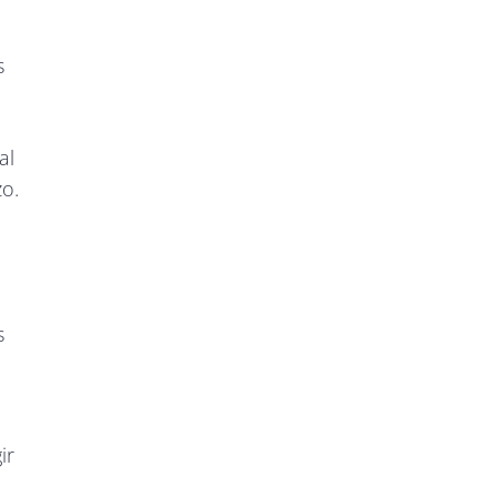
s
al
zo.
s
ir