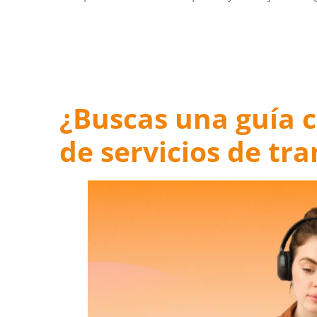
¿Buscas una guía c
de servicios de tr