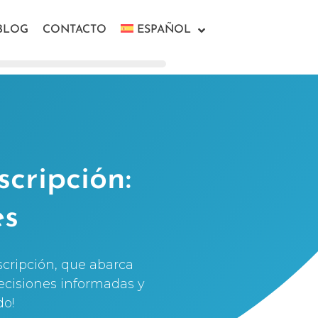
BLOG
CONTACTO
ESPAÑOL
scripción:
es
nscripción, que abarca
decisiones informadas y
do!