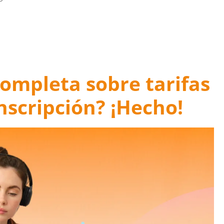
ompleta sobre tarifas
anscripción? ¡Hecho!