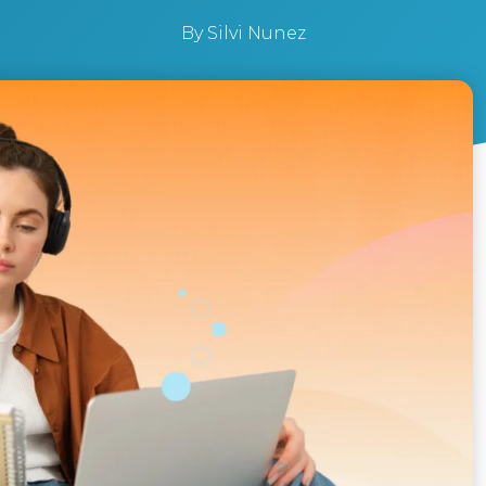
By
Silvi Nunez