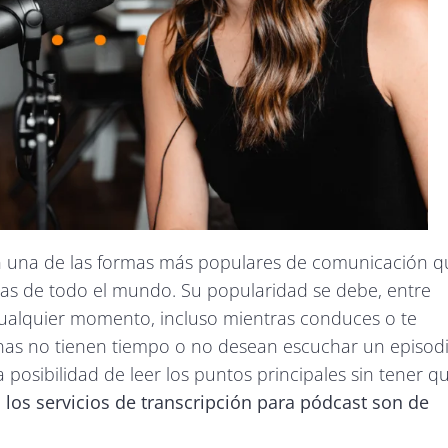
en una de las formas más populares de comunicación q
as de todo el mundo. Su popularidad se debe, entre
cualquier momento, incluso mientras conduces o te
onas no tienen tiempo o no desean escuchar un episod
a posibilidad de leer los puntos principales sin tener q
,
los servicios de transcripción para pódcast son de