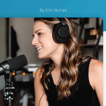
By
Silvi Nunez