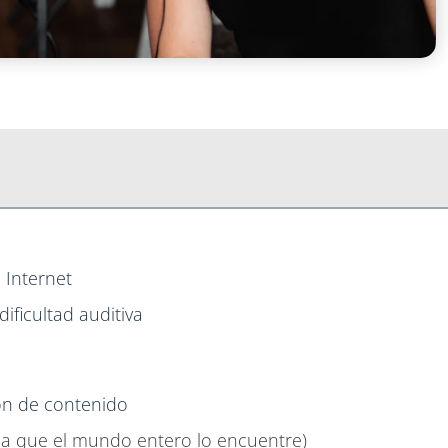
n Internet
ificultad auditiva
ión de contenido
eja que el mundo entero lo encuentre)