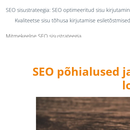
SEO sisustrateegia: SEO optimeeritud sisu kirjutami
Kvaliteetse sisu tõhusa kirjutamise esiletõstmise
Mitmekeelne SEO sisustrateegia
SEO põhialused j
l