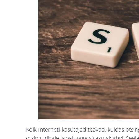
Kõik Interneti-kasutajad teavad, kuidas ots
otsinguribale ja vajutage sisestusklahvi. See