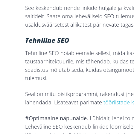
See keskendub nende linkide hulgale ja kvalite
saitidelt. Saate oma leheväliseid SEO tulemu
usaldusväärsetest allikatest pärinevate tagasi
Tehniline SEO
Tehniline SEO hoiab eemale sellest, mida kas
taustaarhitektuurile, mis tähendab, kuidas te
seadistus mõjutab seda, kuidas otsingumooto
tulemusi.
Seal on mitu pistikprogrammi, rakendust jne,
lahendada. Lisateavet parimate
tööriistade 
#Optimaalne näpunäide.
Lühidalt, lehel t
Leheväline SEO keskendub linkide loomisele ja