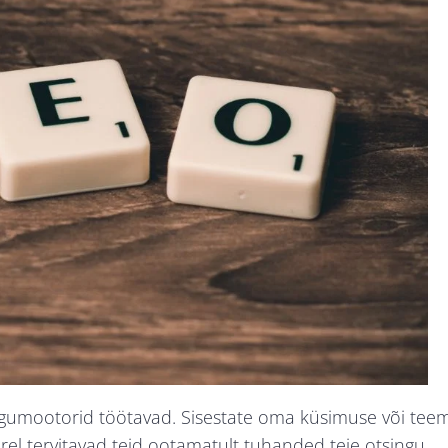
ingumootorid töötavad. Sisestate oma küsimuse või tee
järel tervitavad teid ootamatult tuhanded teie otsingu