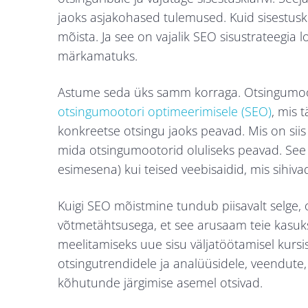
jaoks asjakohased tulemused. Kuid sisestuskl
mõista. Ja see on vajalik SEO sisustrateegia l
märkamatuks.
Astume seda üks samm korraga. Otsingumoot
otsingumootori optimeerimisele (SEO)
, mis 
konkreetse otsingu jaoks peavad. Mis on siis
mida otsingumootorid oluliseks peavad. See
esimesena) kui teised veebisaidid, mis sihiv
Kuigi SEO mõistmine tundub piisavalt selge, 
võtmetähtsusega, et see arusaam teie kasuks t
meelitamiseks uue sisu väljatöötamisel kur
otsingutrendidele ja analüüsidele, veendute, 
kõhutunde järgimise asemel otsivad.