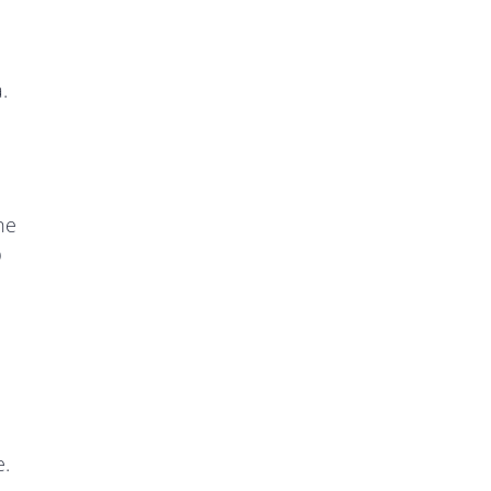
.
ne
O
e.