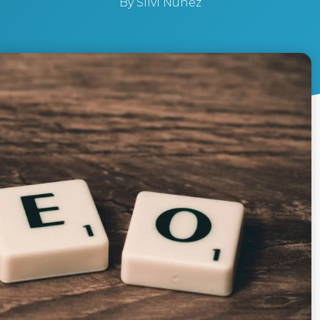
By
Silvi Nunez