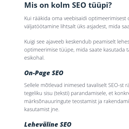
Mis on kolm SEO tüüpi?
Kui rääkida oma veebisaidi optimeerimisest 
väljatöötamine lihtsalt üks asjadest, mida 
Kuigi see ajaveeb keskendub peamiselt lehes
optimeerimise tüüpe, mida saate kasutada ta
esikohal.
On-Page SEO
Sellele mõtlevad inimesed tavaliselt SEO-st 
tegeliku sisu (teksti) parandamisele, et ko
märksõnauuringute teostamist ja rakendamist,
kasutamist jne.
Leheväline SEO