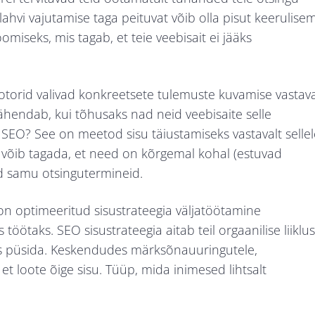
ahvi vajutamise taga peituvat võib olla pisut keerulise
oomiseks, mis tagab, et teie veebisait ei jääks
orid valivad konkreetsete tulemuste kuvamise vastava
tähendab, kui tõhusaks nad neid veebisaite selle
 SEO? See on meetod sisu täiustamiseks vastavalt sellel
 võib tagada, et need on kõrgemal kohal (estuvad
ad samu otsingutermineid.
on optimeeritud sisustrateegia väljatöötamine
öötaks. SEO sisustrateegia aitab teil orgaanilise liiklu
sis püsida. Keskendudes märksõnauuringutele,
et loote õige sisu. Tüüp, mida inimesed lihtsalt