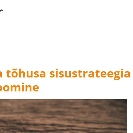
ne
d
a tõhusa sisustrateegia
oomine