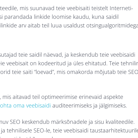
edile, mis suunavad teie veebisaiti teistelt Interneti-
si parandada linkide loomise kaudu, kuna saidil
linkide arv aitab teil luua usaldust otsingualgoritmidega
utajad teie saidil näevad, ja keskendub teie veebisaidi
ie veebisait on kodeeritud ja üles ehitatud. Teie tehnili
rid teie saiti “loevad”, mis omakorda mõjutab teie SE
 mis aitavad teil optimeerimise erinevaid aspekte
kohta oma veebisaidi
auditeerimiseks ja jälgimiseks.
oimuv SEO keskendub märksõnadele ja sisu kvaliteedile.
 tehnilisele SEO-le, teie veebisaidi taustaarhitektuuril