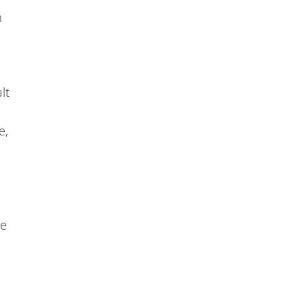
m
lt
e,
se