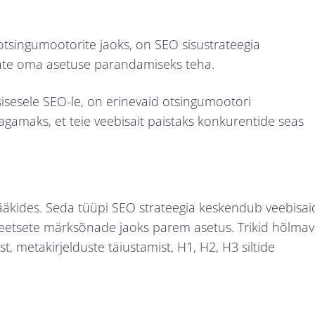
otsingumootorite jaoks, on SEO sisustrateegia
saate oma asetuse parandamiseks teha.
isesele SEO-le, on erinevaid otsingumootori
gamaks, et teie veebisait paistaks konkurentide seas
rääkides. Seda tüüpi SEO strateegia keskendub veebisai
nkreetsete märksõnade jaoks parem asetus. Trikid hõlma
 metakirjelduste täiustamist, H1, H2, H3 siltide