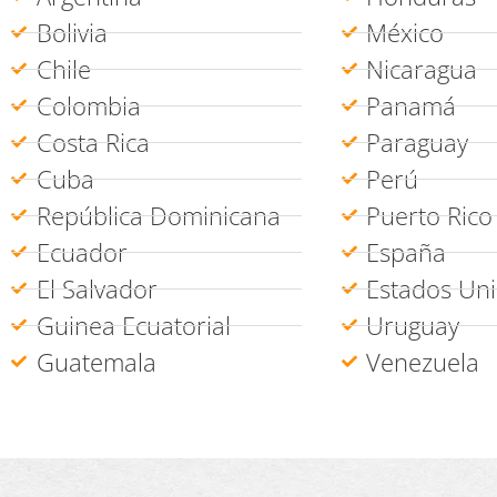
Bolivia
México
Chile
Nicaragua
Colombia
Panamá
Costa Rica
Paraguay
Cuba
Perú
República Dominicana
Puerto Rico
Ecuador
España
El Salvador
Estados Un
Guinea Ecuatorial
Uruguay
Guatemala
Venezuela