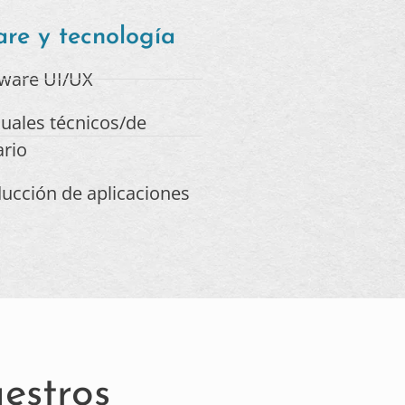
re y tecnología​
tware UI/UX
uales técnicos/de
rio
ucción de aplicaciones
estros