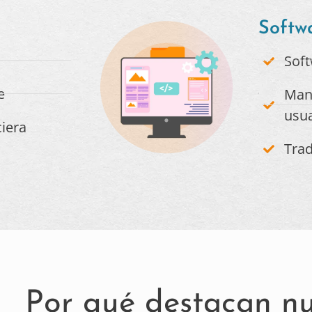
Softwa
Sof
e
Man
usua
iera
Trad
Por qué destacan nu