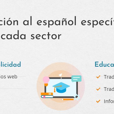
ción al español especí
cada sector
licidad
Educa
ios web
Trad
Tra
Info