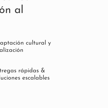
ón al
aptación cultural y
alización​​
tregas rápidas &
luciones escalables