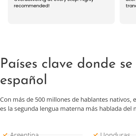
tranquiliza trabajar con esta empresa.
más 
equi
Read
deta
la h
La v
con 
sé q
Lo r
Países clave donde se
español
Con más de 500 millones de hablantes nativos, e
es la segunda lengua materna más hablada del
Argentina
Honduras