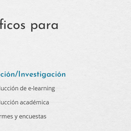
ficos para
ción/Investigación
ucción de e-learning
ducción académica
rmes y encuestas