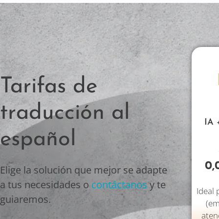
Tarifas de
traducción al
IA 
español
0,
Elige la solución que mejor se adapte
a tus necesidades o
contáctanos
y te
Ideal
guiaremos.
(em
atenc