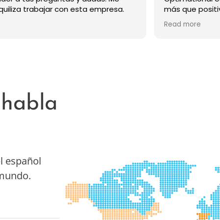
que positivo. Un descubrimiento, el
po es súper atento, entregado y
 more
llista. Son muy rápidos y diligentes a
ora de llevar adelante los proyectos.
erdad es que es una fortuna trabajar
un equipo tan involucrado, en el que
ue puedo confiar y delegar al 100%.
ecomiendo.
 habla
l español
 mundo.