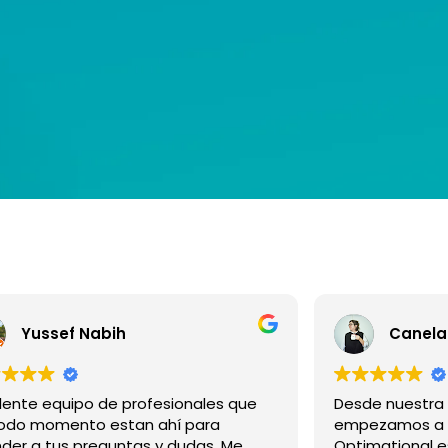
Canela
Belen 
e nuestra agencia creativa,
Great Team! A 
ezamos a colaborar con
Very professio
mational este año y el cambio fue