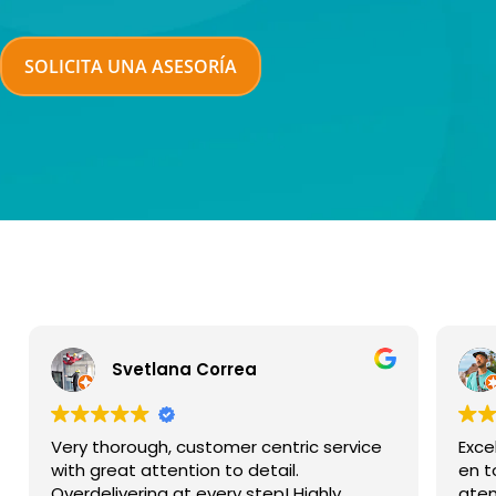
SOLICITA UNA ASESORÍA
Yussef Nabih
Excelente equipo de profesionales que
Desd
en todo momento estan ahí para
emp
atender a tus preguntas y dudas. Me
Opti