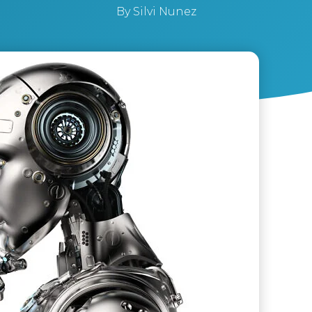
By
Silvi Nunez