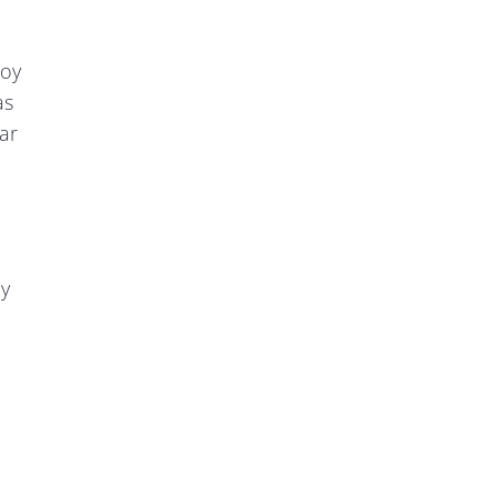
hoy
as
ar
 y