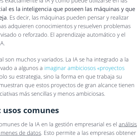
s exactamente la IA y cómo puede utilizarse en las
icial es la inteligencia que poseen las máquinas y que
eja
. Es decir, las máquinas pueden pensar y realizar
nas adquieren conocimientos y resuelven problemas
isado o reforzado. El aprendizaje automático y el
A.
ial son muchos y variados. La IA se ha integrado a la
levado a algunos a
imaginar ambiciosos «proyectos
olo su estrategia, sino la forma en que trabaja su
emuestran que estos proyectos de gran alcance tienen
ciativas más sencillas y menos ambiciosas.
l: usos comunes
munes de la IA en la gestión empresarial es el
análisis
lúmenes de datos
. Esto permite a las empresas obtener