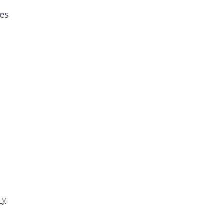
 es
 y