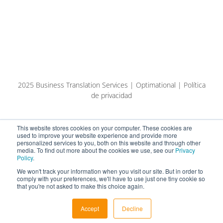
2025 Business Translation Services | Optimational | Política
de privacidad
This website stores cookies on your computer. These cookies are
used to improve your website experience and provide more
personalized services to you, both on this website and through other
media. To find out more about the cookies we use, see our
Privacy
Policy
.
We won't track your information when you visit our site. But in order to
comply with your preferences, we'll have to use just one tiny cookie so
that you're not asked to make this choice again.
Español
Eesti keel (AI-tõlge)
Accept
Decline