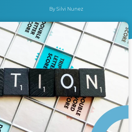
By
Silvi Nunez