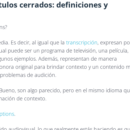
tulos cerrados: definiciones y
ons?
ia. Es decir, al igual que la
transcripción
, expresan po
ual puede ser un programa de televisión, una película,
lgunos ejemplos. Además, representan de manera
 sonora original para brindar contexto y un contenido 
 problemas de audición.
 Bueno, son algo parecido, pero en el mismo idioma q
rmación de contexto.
aptions
.
nido audiovisual, lo que realmente estás haciendo es q