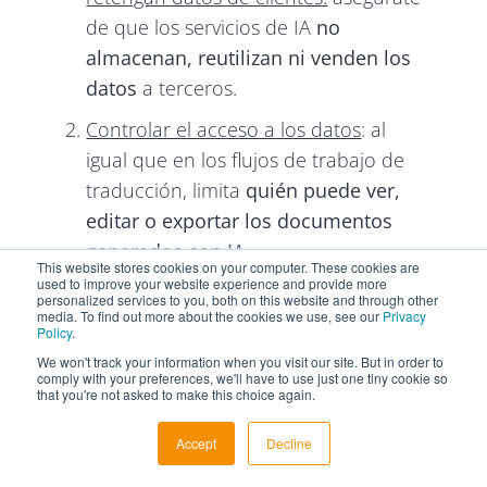
de que los servicios de IA
no
almacenan, reutilizan ni venden los
datos
a terceros.
Controlar el acceso a los datos
: al
igual que en los flujos de trabajo de
traducción, limita
quién puede ver,
editar o exportar los documentos
generados con IA
.
This website stores cookies on your computer. These cookies are
used to improve your website experience and provide more
Encriptar los archivos generados con
personalized services to you, both on this website and through other
media. To find out more about the cookies we use, see our
Privacy
IA
: almacena los archivos en
entornos
Policy
.
seguros y encriptados
para evitar su
We won't track your information when you visit our site. But in order to
comply with your preferences, we'll have to use just one tiny cookie so
acceso sin autorización.
that you're not asked to make this choice again.
Monitorear las interacciones con la
Accept
Decline
IA:
realiza un seguimiento de
quién