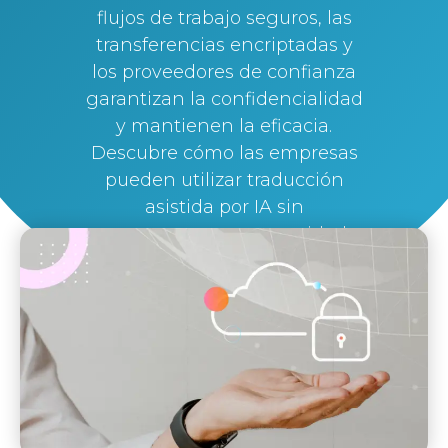
flujos de trabajo seguros, las
transferencias encriptadas y
los proveedores de confianza
garantizan la confidencialidad
y mantienen la eficacia.
Descubre cómo las empresas
pueden utilizar traducción
asistida por IA sin
comprometer su seguridad.
By
Silvi Nunez