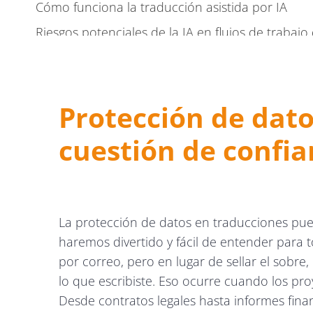
Cómo funciona la traducción asistida por IA
Riesgos potenciales de la IA en flujos de trabajo
Protección de datos en traducciones: salvaguardar l
Medidas clave de seguridad para procesar doc
Protección de dato
IA, el doble filo de la innovación y el riesgo
cuestión de confi
Riesgos de la IA en traducción y documentación
Cómo utilizar la IA de manera responsable y pro
La eficacia de la tecnología depende de nuestro us
La protección de datos en traducciones pue
haremos divertido y fácil de entender para
por correo, pero en lugar de sellar el sobre
lo que escribiste. Eso ocurre cuando los pr
Desde contratos legales hasta informes fina