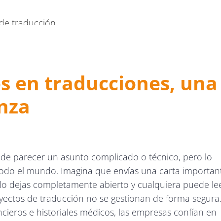
 de traducción
a propiedad intelectual y los activos empresariales
umentación con IA
s en traducciones, una
anza
teger los datos en las traducciones
o
de parecer un asunto complicado o técnico, pero lo
 todo el mundo. Imagina que envías una carta importan
, lo dejas completamente abierto y cualquiera puede le
oyectos de traducción no se gestionan de forma segura
ncieros e historiales médicos, las empresas confían en