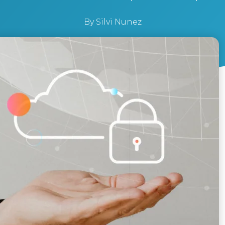
By
Silvi Nunez