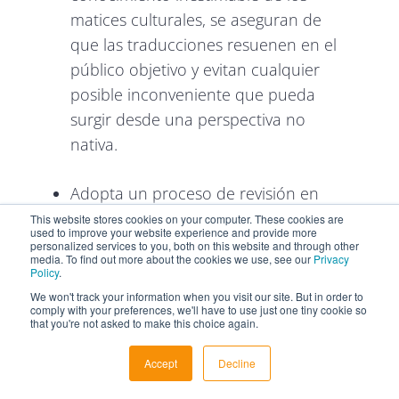
matices culturales, se aseguran de
que las traducciones resuenen en el
público objetivo y evitan cualquier
posible inconveniente que pueda
surgir desde una perspectiva no
nativa.
Adopta un proceso de revisión en
varias fases: implementar varias
This website stores cookies on your computer. These cookies are
used to improve your website experience and provide more
rondas de revisión (traducción,
personalized services to you, both on this website and through other
media. To find out more about the cookies we use, see our
Privacy
edición y corrección) crea una red de
Policy
.
seguridad que detecta errores y
We won't track your information when you visit our site. But in order to
comply with your preferences, we'll have to use just one tiny cookie so
mejora la calidad en cada paso. Es
that you're not asked to make this choice again.
como hacer que varios chefs prueben
Accept
Decline
un plato antes de que salga de la
cocina, asegurándose de que cumple