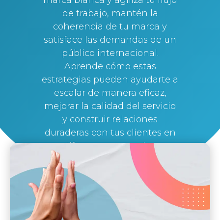
de trabajo, mantén la
coherencia de tu marca y
satisface las demandas de un
público internacional.
Aprende cómo estas
estrategias pueden ayudarte a
escalar de manera eficaz,
mejorar la calidad del servicio
y construir relaciones
duraderas con tus clientes en
diferentes mercados.
By
Silvi Nunez