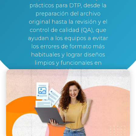
prácticos para DTP, desde la
preparación del archivo
original hasta la revisión y el
control de calidad (QA), que
ayudan a los equipos a evitar
los errores de formato más
habituales y lograr diseños
limpios y funcionales en
varios idiomas.
By
Lau Mazz