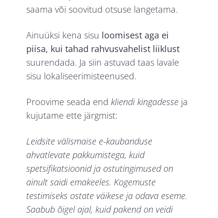
saama või soovitud otsuse langetama.
Ainuüksi kena sisu
loomisest aga ei
piisa, kui tahad rahvusvahelist liiklust
suurendada. Ja siin astuvad taas lavale
sisu lokaliseerimisteenused.
Proovime seada end
kliendi kingadesse
ja
kujutame ette järgmist:
Leidsite välismaise e-kaubanduse
ahvatlevate pakkumistega, kuid
spetsifikatsioonid ja ostutingimused on
ainult saidi emakeeles. Kogemuste
testimiseks ostate väikese ja odava eseme.
Saabub õigel ajal, kuid pakend on veidi