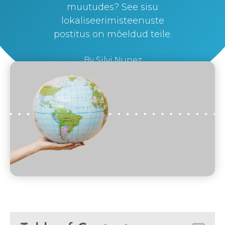
muutudes? See sisu
lokaliseerimisteenuste
postitus on mõeldud teile.
By
Silvi Nunez