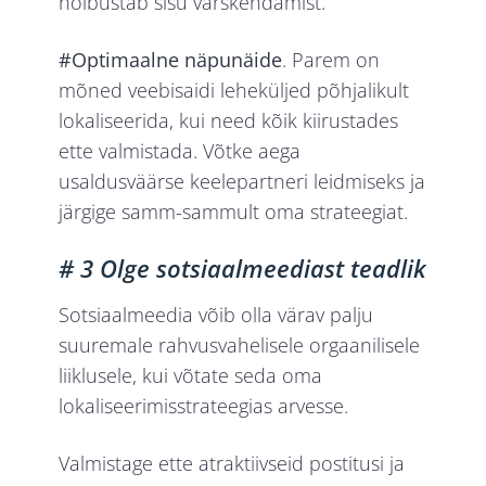
hõlbustab sisu värskendamist.
#Optimaalne näpunäide
. Parem on
mõned veebisaidi leheküljed põhjalikult
lokaliseerida, kui need kõik kiirustades
ette valmistada. Võtke aega
usaldusväärse keelepartneri leidmiseks ja
järgige samm-sammult oma strateegiat.
# 3 Olge sotsiaalmeediast teadlik
Sotsiaalmeedia võib olla värav palju
suuremale rahvusvahelisele orgaanilisele
liiklusele, kui võtate seda oma
lokaliseerimisstrateegias arvesse.
Valmistage ette atraktiivseid postitusi ja