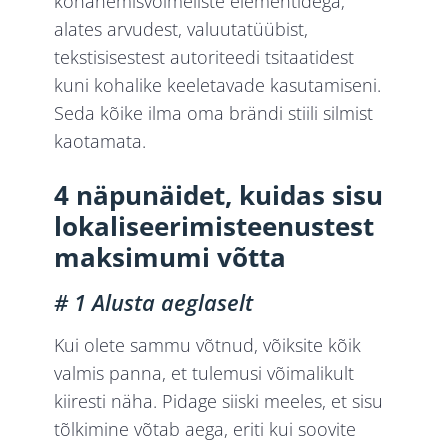
kohanemisvõimeliste elementidega;
alates arvudest, valuutatüübist,
tekstisisestest autoriteedi tsitaatidest
kuni kohalike keeletavade kasutamiseni.
Seda kõike ilma oma brändi stiili silmist
kaotamata.
4 näpunäidet, kuidas sisu
lokaliseerimisteenustest
maksimumi võtta
# 1 Alusta aeglaselt
Kui olete sammu võtnud, võiksite kõik
valmis panna, et tulemusi võimalikult
kiiresti näha. Pidage siiski meeles, et sisu
tõlkimine võtab aega, eriti kui soovite