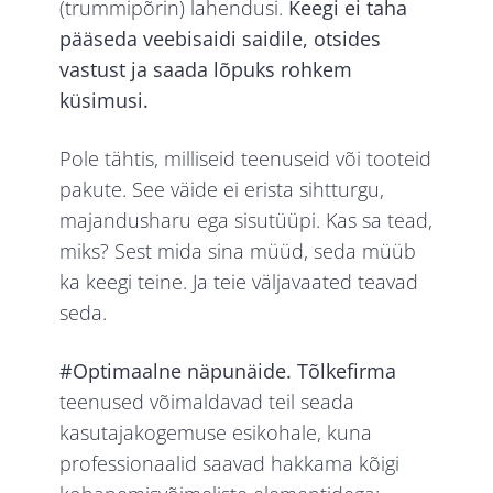
(trummipõrin) lahendusi.
Keegi ei taha
pääseda veebisaidi saidile, otsides
vastust ja saada lõpuks rohkem
küsimusi.
Pole tähtis, milliseid teenuseid või tooteid
pakute. See väide ei erista sihtturgu,
majandusharu ega sisutüüpi. Kas sa tead,
miks? Sest mida sina müüd, seda müüb
ka keegi teine. Ja teie väljavaated teavad
seda.
#Optimaalne näpunäide. Tõlkefirma
teenused võimaldavad teil seada
kasutajakogemuse esikohale, kuna
professionaalid saavad hakkama kõigi