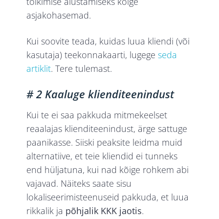
tõlkimise alustamiseks kõige
asjakohasemad.
Kui soovite teada, kuidas luua kliendi (või
kasutaja) teekonnakaarti, lugege
seda
artiklit
. Tere tulemast.
# 2 Kaaluge klienditeenindust
Kui te ei saa pakkuda mitmekeelset
reaalajas klienditeenindust, ärge sattuge
paanikasse. Siiski peaksite leidma muid
alternatiive, et teie kliendid ei tunneks
end hüljatuna, kui nad kõige rohkem abi
vajavad. Näiteks saate sisu
lokaliseerimisteenuseid pakkuda, et luua
rikkalik ja
põhjalik KKK jaotis
.