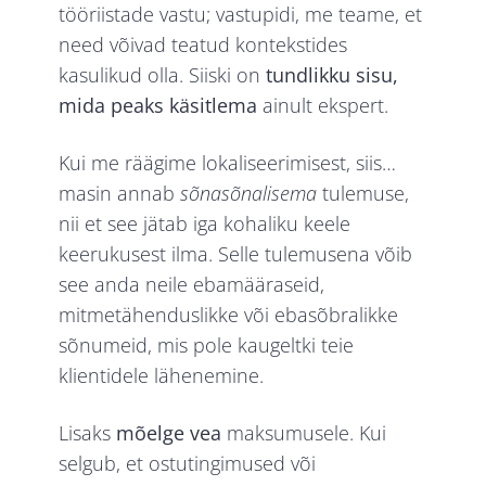
tööriistade vastu; vastupidi, me teame, et
need võivad teatud kontekstides
kasulikud olla. Siiski on
tundlikku sisu,
mida peaks käsitlema
ainult ekspert.
Kui me räägime lokaliseerimisest, siis…
masin annab
sõnasõnalisema
tulemuse,
nii et see jätab iga kohaliku keele
keerukusest ilma. Selle tulemusena võib
see anda neile ebamääraseid,
mitmetähenduslikke või ebasõbralikke
sõnumeid, mis pole kaugeltki teie
klientidele lähenemine.
Lisaks
mõelge vea
maksumusele. Kui
selgub, et ostutingimused või