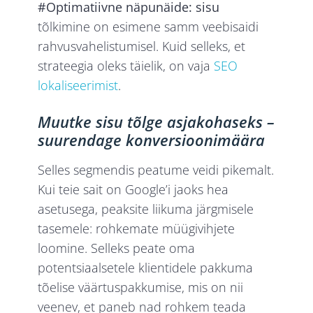
#Optimatiivne näpunäide: sisu
tõlkimine on esimene samm veebisaidi
rahvusvahelistumisel. Kuid selleks, et
strateegia oleks täielik, on vaja
SEO
lokaliseerimist
.
Muutke sisu tõlge asjakohaseks –
suurendage konversioonimäära
Selles segmendis peatume veidi pikemalt.
Kui teie sait on Google’i jaoks hea
asetusega, peaksite liikuma järgmisele
tasemele: rohkemate müügivihjete
loomine. Selleks peate oma
potentsiaalsetele klientidele pakkuma
tõelise väärtuspakkumise, mis on nii
veenev, et paneb nad rohkem
teada