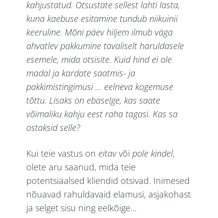
kahjustatud. Otsustate sellest lahti lasta,
kuna kaebuse esitamine tundub niikuinii
keeruline. Mõni päev hiljem ilmub väga
ahvatlev pakkumine tavaliselt haruldasele
esemele, mida otsisite. Kuid hind ei ole
madal ja kardate saatmis- ja
pakkimistingimusi … eelneva kogemuse
tõttu. Lisaks on ebaselge, kas saate
võimaliku kahju eest raha tagasi. Kas sa
ostaksid selle?
Kui teie vastus on
eitav
või
pole kindel
,
olete aru saanud, mida teie
potentsiaalsed kliendid otsivad. Inimesed
nõuavad rahuldavaid elamusi, asjakohast
ja selget sisu ning eelkõige…