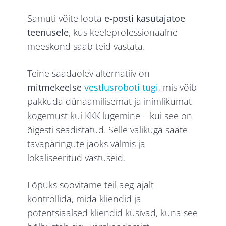
Samuti võite loota
e-posti kasutajatoe
teenusele
, kus keeleprofessionaalne
meeskond saab teid vastata.
Teine saadaolev alternatiiv on
mitmekeelse
vestlusroboti tugi
,
mis võib
pakkuda dünaamilisemat ja inimlikumat
kogemust kui KKK lugemine – kui see on
õigesti seadistatud. Selle valikuga saate
tavapäringute jaoks valmis ja
lokaliseeritud vastuseid.
Lõpuks soovitame teil aeg-ajalt
kontrollida, mida kliendid ja
potentsiaalsed kliendid küsivad, kuna see