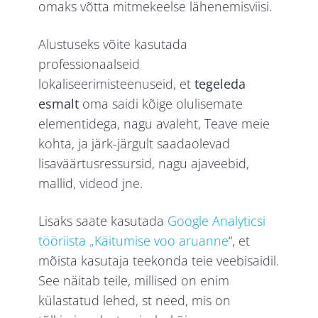
omaks võtta mitmekeelse lähenemisviisi.
Alustuseks võite kasutada
professionaalseid
lokaliseerimisteenuseid, et
tegeleda
esmalt
oma saidi kõige olulisemate
elementidega, nagu avaleht, Teave meie
kohta, ja järk-järgult saadaolevad
lisaväärtusressursid, nagu ajaveebid,
mallid, videod jne.
Lisaks saate kasutada
Google Analyticsi
tööriista „Käitumise voo aruanne
“, et
mõista kasutaja teekonda teie veebisaidil.
See näitab teile, millised on enim
külastatud lehed, st need, mis on