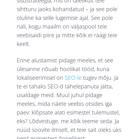
sisustrateegia, mis on täielikult teie
sihtturu jaoks kohandatud – ja see pole
oluline ka selle lugemise ajal. See pole
nali, kogu maailm on väljaspool teie
veebisaidi piire ja mitte kõik ei räägi teie
keelt.
Enne alustamist pidage meeles, et see
ülesanne nõuab hoolikat tööd, kuna
lokaliseerimisel on
SEO-le
tugev mõju. Ja
te ei tahaks SEO-d tähelepanuta jätta,
usaldage meid. Muul juhul pidage
meeles, mida näete veebis otsides iga
päev: klõpsate alati esimestel tulemustel,
eks? Lõdvestuge, me kõik teeme seda. Ja
nüüd soovite ilmselt, et teie sait oleks üks
neist esimestest õnnelikest.