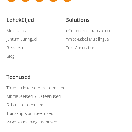
Leheküljed
Solutions
Meie kohta
eCommerce Translation
Juhtumiuuringud
White-Label Multilingual
Ressursid
Text Annotation
Blogi
Teenused
Tõlke- ja lokaliseerimisteenused
Mitmekeelsed SEO teenused
Subtiitrite teenused
Transkriptsiooniteenused
Valge kaubamärgi teenused