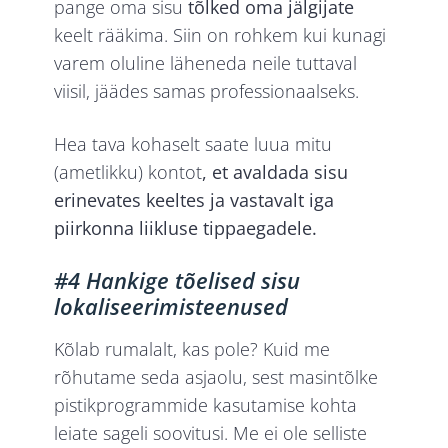
pange oma sisu
tõlked oma jälgijate
keelt rääkima. Siin on rohkem kui kunagi
varem oluline läheneda neile tuttaval
viisil, jäädes samas professionaalseks.
Hea tava kohaselt saate luua mitu
(ametlikku) kontot
, et avaldada sisu
erinevates keeltes ja vastavalt iga
piirkonna liikluse tippaegadele.
#4 Hankige tõelised sisu
lokaliseerimisteenused
Kõlab rumalalt, kas pole? Kuid me
rõhutame seda asjaolu, sest masintõlke
pistikprogrammide kasutamise kohta
leiate sageli soovitusi. Me ei ole selliste