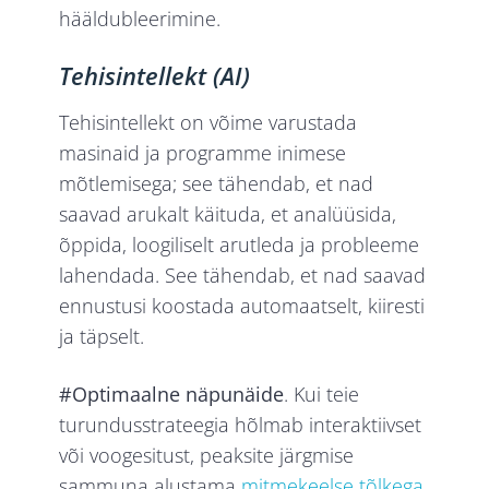
hääldubleerimine.
Tehisintellekt (AI)
Tehisintellekt on võime varustada
masinaid ja programme inimese
mõtlemisega; see tähendab, et nad
saavad arukalt käituda, et analüüsida,
õppida, loogiliselt arutleda ja probleeme
lahendada. See tähendab, et nad saavad
ennustusi koostada automaatselt, kiiresti
ja täpselt.
#Optimaalne näpunäide
. Kui teie
turundusstrateegia hõlmab interaktiivset
või voogesitust, peaksite järgmise
sammuna alustama
mitmekeelse tõlkega
.