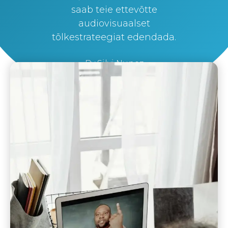
saab teie ettevõtte
audiovisuaalset
tõlkestrateegiat edendada.
By
Silvi Nunez