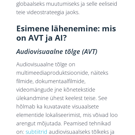
globaalseks muutumiseks ja selle eeliseid
teie videostrateegia jaoks.
Esimene lähenemine: mis
on AVT ja AI?
Audiovisuaalne tõlge (AVT)
Audiovisuaalne tõlge on
multimeediaproduktsioonide, näiteks
filmide, dokumentaalfilmide,
videomängude jne kõnetekstide
ülekandmine ühest keelest teise. See
hõlmab ka kuvatavate visuaalsete
elementide lokaliseerimist, mis võivad loo
arengut mõjutada. Peamised tehnikad
on:
subtiitrid
audiovisuaalseks tõlkeks ja