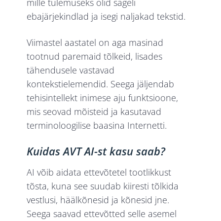
mille tulemuseks olid sageli
ebajärjekindlad ja isegi naljakad tekstid.
Viimastel aastatel on aga masinad
tootnud paremaid tõlkeid, lisades
tähendusele vastavad
kontekstielemendid. Seega jäljendab
tehisintellekt inimese aju funktsioone,
mis seovad mõisteid ja kasutavad
terminoloogilise baasina Internetti.
Kuidas AVT AI-st kasu saab?
AI võib aidata ettevõtetel tootlikkust
tõsta, kuna see suudab kiiresti tõlkida
vestlusi, häälkõnesid ja kõnesid jne.
Seega saavad ettevõtted selle asemel