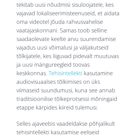
tekitab uusi nõudmisi sisuloojatele, kes
vajavad lokaliseerimisteenuseid, et aidata
oma videotel jõuda rahvusvahelise
vaatajaskonnani. Samas toob selline
saadaolevate keelte arvu suurendamise
vajadus uusi võimalusi ja väljakutseid
tõlkijatele, kes liiguvad pidevalt muutuvas
ja uusi mängureegleid toovas
keskkonnas.
Tehisintellekti
kasutamine
audiovisuaalses tõlkimises on üks
viimaseid suundumusi, kuna see annab
traditsioonilise tõlkeprotsessi mõningaid
etappe kärpides kiireid tulemusi.
Selles ajaveebis vaadeldakse põhjalikult
tehisintellekti kasutamise eeliseid