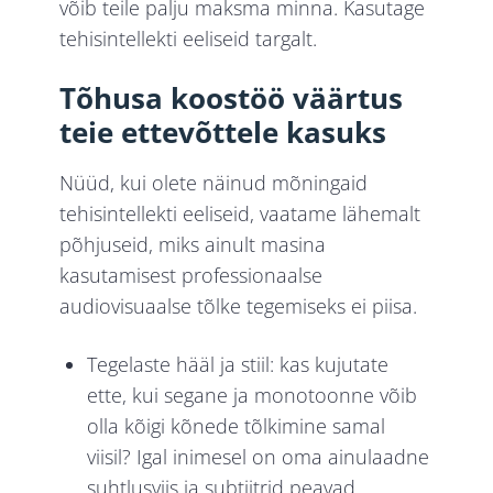
võib teile palju maksma minna. Kasutage
tehisintellekti eeliseid targalt.
Tõhusa koostöö väärtus
teie ettevõttele kasuks
Nüüd, kui olete näinud mõningaid
tehisintellekti eeliseid, vaatame lähemalt
põhjuseid, miks ainult masina
kasutamisest professionaalse
audiovisuaalse tõlke tegemiseks ei piisa.
Tegelaste
hääl ja stiil: kas kujutate
ette, kui segane ja monotoonne võib
olla kõigi kõnede tõlkimine samal
viisil? Igal inimesel on oma ainulaadne
suhtlusviis ja subtiitrid peavad