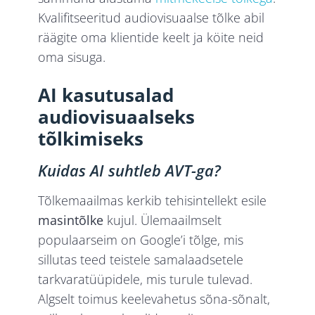
Kvalifitseeritud audiovisuaalse tõlke abil
räägite oma klientide keelt ja köite neid
oma sisuga.
AI kasutusalad
audiovisuaalseks
tõlkimiseks
Kuidas AI suhtleb AVT-ga?
Tõlkemaailmas kerkib tehisintellekt esile
masintõlke
kujul. Ülemaailmselt
populaarseim on Google’i tõlge, mis
sillutas teed teistele samalaadsetele
tarkvaratüüpidele, mis turule tulevad.
Algselt toimus keelevahetus sõna-sõnalt,