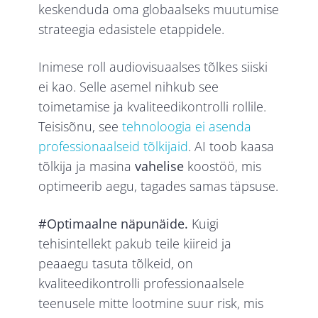
keskenduda oma globaalseks muutumise
strateegia edasistele etappidele.
Inimese roll audiovisuaalses tõlkes siiski
ei kao. Selle asemel nihkub see
toimetamise ja kvaliteedikontrolli rollile.
Teisisõnu, see
tehnoloogia ei asenda
professionaalseid tõlkijaid
. AI toob kaasa
tõlkija ja masina
vahelise
koostöö, mis
optimeerib aegu, tagades samas täpsuse.
#Optimaalne näpunäide.
Kuigi
tehisintellekt pakub teile kiireid ja
peaaegu tasuta tõlkeid, on
kvaliteedikontrolli professionaalsele
teenusele mitte lootmine suur risk, mis