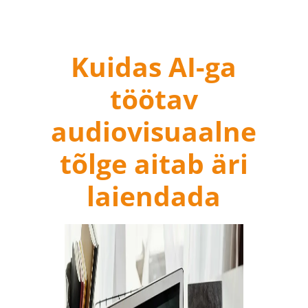
Kuidas AI-ga
töötav
audiovisuaalne
tõlge aitab äri
laiendada