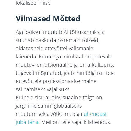
lokaliseerimise.
Viimased Mõtted
Aja jooksul muutub AI tõhusamaks ja
suudab pakkuda paremaid tõlkeid,
aidates teie ettevõttel välismaale
laieneda. Kuna aga inimhääl on pidevalt
muutuv, emotsionaalne ja oma kultuurist
tugevalt mõjutatud, jääb inimtõlgi roll teie
ettevõttele professionaalse maine
säilitamiseks vajalikuks.
Kui teie sisu audiovisuaalne tõlge on
järgmine samm globaalseks
muutumiseks, võtke meiega
ühendust
juba täna
. Meil on teile vajalik lahendus.