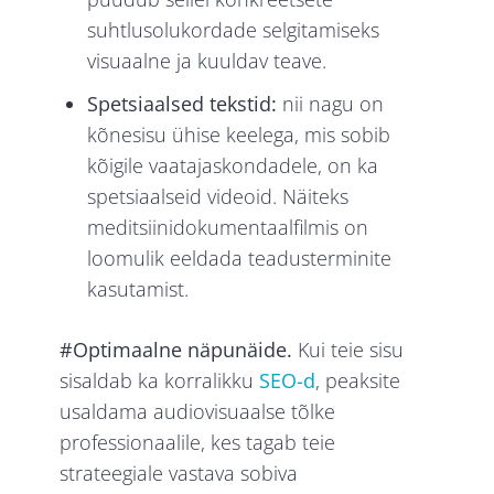
suhtlusolukordade selgitamiseks
visuaalne ja kuuldav teave.
Spetsiaalsed tekstid:
nii nagu on
kõnesisu ühise keelega, mis sobib
kõigile vaatajaskondadele, on ka
spetsiaalseid videoid. Näiteks
meditsiinidokumentaalfilmis on
loomulik eeldada teadusterminite
kasutamist.
#Optimaalne näpunäide.
Kui teie sisu
sisaldab ka korralikku
SEO-d
, peaksite
usaldama audiovisuaalse tõlke
professionaalile, kes tagab teie
strateegiale vastava sobiva