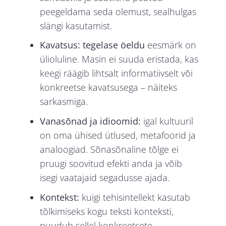
peegeldama seda olemust, sealhulgas
slängi kasutamist.
Kavatsus: tegelase öeldu
eesmärk on
ülioluline. Masin ei suuda eristada, kas
keegi räägib lihtsalt informatiivselt või
konkreetse kavatsusega – näiteks
sarkasmiga.
Vanasõnad ja idioomid:
igal kultuuril
on oma ühised ütlused, metafoorid ja
analoogiad. Sõnasõnaline tõlge ei
pruugi soovitud efekti anda ja võib
isegi vaatajaid segadusse ajada.
Kontekst:
kuigi tehisintellekt kasutab
tõlkimiseks kogu teksti konteksti,
puudub sellel konkreetsete