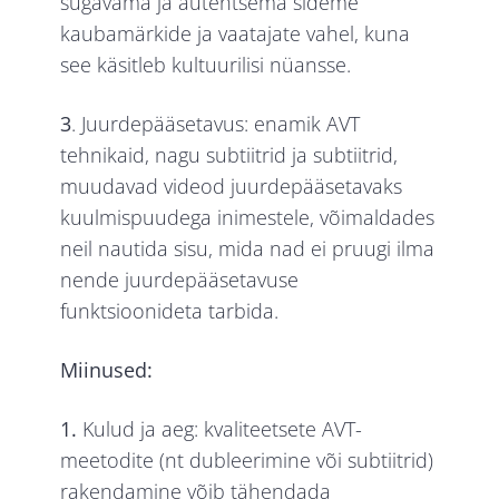
sügavama ja autentsema sideme
kaubamärkide ja vaatajate vahel, kuna
see käsitleb kultuurilisi nüansse.
3
. Juurdepääsetavus: enamik AVT
tehnikaid, nagu subtiitrid ja subtiitrid,
muudavad videod juurdepääsetavaks
kuulmispuudega inimestele, võimaldades
neil nautida sisu, mida nad ei pruugi ilma
nende juurdepääsetavuse
funktsioonideta tarbida.
Miinused:
1.
Kulud ja aeg: kvaliteetsete AVT-
meetodite (nt dubleerimine või subtiitrid)
rakendamine võib tähendada