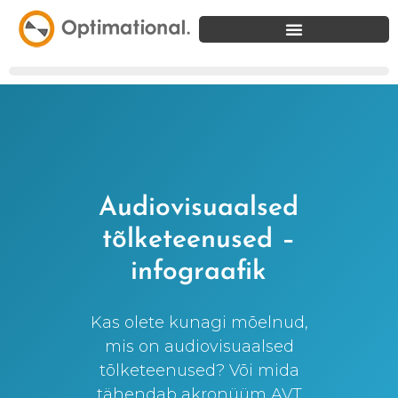
Audiovisuaalsed
tõlketeenused –
infograafik
Kas olete kunagi mõelnud,
mis on audiovisuaalsed
tõlketeenused? Või mida
tähendab akronüüm AVT