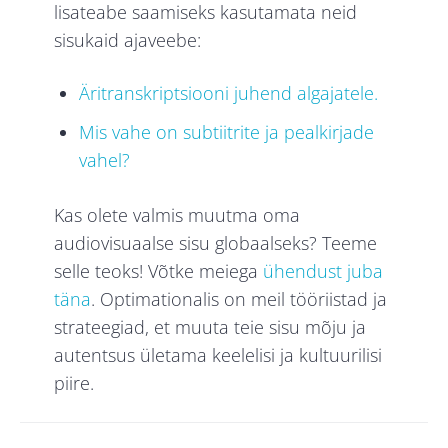
lisateabe saamiseks kasutamata neid
sisukaid ajaveebe:
Äritranskriptsiooni juhend algajatele.
Mis vahe on subtiitrite ja pealkirjade
vahel?
Kas olete valmis muutma oma
audiovisuaalse sisu globaalseks? Teeme
selle teoks! Võtke meiega
ühendust juba
täna
. Optimationalis on meil tööriistad ja
strateegiad, et muuta teie sisu mõju ja
autentsus ületama keelelisi ja kultuurilisi
piire.