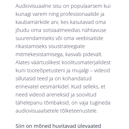
Audiovisuaalne sisu on populaarsem kui
kunagi varem ning professionaalide ja
kaubamärkide arv, kes kasutavad oma
jõudu oma sotsiaalmeedias nähtavuse
suurendamiseks või oma veebisaitide
rikastamiseks sisustrateegiate
mitmekesistamisega, kasvab pidevalt.
Alates väärtuslikest koolitusmaterjalidest
kuni tooteõpetusteni ja mujalgi – videod
sillutasid teed ja on kohandatud
erinevatel eesmärkidel. Kuid selleks, et
need videod areneksid ja soovitud
tähelepanu tõmbaksid, on vaja tugineda
audiovisuaalsetele tõlketeenustele.
Siin on mõned huvitavad ülevaated