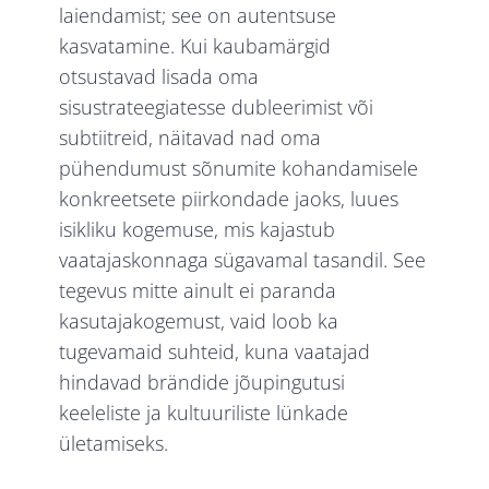
laiendamist; see on autentsuse
kasvatamine. Kui kaubamärgid
otsustavad lisada oma
sisustrateegiatesse dubleerimist või
subtiitreid, näitavad nad oma
pühendumust sõnumite kohandamisele
konkreetsete piirkondade jaoks, luues
isikliku kogemuse, mis kajastub
vaatajaskonnaga sügavamal tasandil. See
tegevus mitte ainult ei paranda
kasutajakogemust, vaid loob ka
tugevamaid suhteid, kuna vaatajad
hindavad brändide jõupingutusi
keeleliste ja kultuuriliste lünkade
ületamiseks.