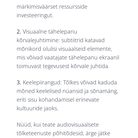
märkimisväärset ressursside
investeeringut.
2.
Visuaalne tähelepanu
kõrvalejuhtimine: subtiitrid katavad
mõnikord olulisi visuaalseid elemente,
mis võivad vaatajate tähelepanu ekraanil
toimuvast tegevusest kõrvale juhtida.
3.
Keelepiirangud: Tõlkes võivad kaduda
mõned keelelised nüansid ja sõnamäng,
eriti sisu kohandamisel erinevate
kultuuride jaoks.
Nüüd, kui teate audiovisuaalsete
tõlketeenuste põhitõdesid, ärge jätke