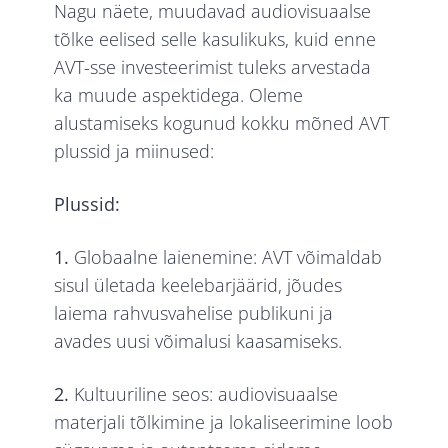
Nagu näete, muudavad audiovisuaalse
tõlke eelised selle kasulikuks, kuid enne
AVT-sse investeerimist tuleks arvestada
ka muude aspektidega. Oleme
alustamiseks kogunud kokku mõned AVT
plussid ja miinused:
Plussid:
1.
Globaalne laienemine: AVT võimaldab
sisul ületada keelebarjäärid, jõudes
laiema rahvusvahelise publikuni ja
avades uusi võimalusi kaasamiseks.
2.
Kultuuriline seos: audiovisuaalse
materjali tõlkimine ja lokaliseerimine loob