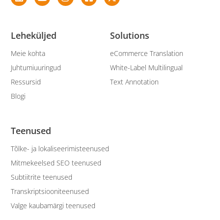
Leheküljed
Solutions
Meie kohta
eCommerce Translation
Juhtumiuuringud
White-Label Multilingual
Ressursid
Text Annotation
Blogi
Teenused
Tõlke- ja lokaliseerimisteenused
Mitmekeelsed SEO teenused
Subtiitrite teenused
Transkriptsiooniteenused
Valge kaubamärgi teenused