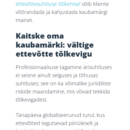
ettevõttesuhtluse tõlkimisel
võib kliente
võõrandada ja kahjustada kaubamärgi
mainet.
Kaitske oma
kaubamärki: vältige
ettevõtte tõlkevigu
Professionaalsuse tagamine ärisuhtluses
ei seisne ainult selguses ja tõhusas
suhtluses; see on ka võimalike juriidiliste
riskide maandamine, mis võivad tekkida
tõlkevigadest.
Tänapäeva globaliseerunud turul, kus
ettevõtted tegutsevad piiriüleselt ja