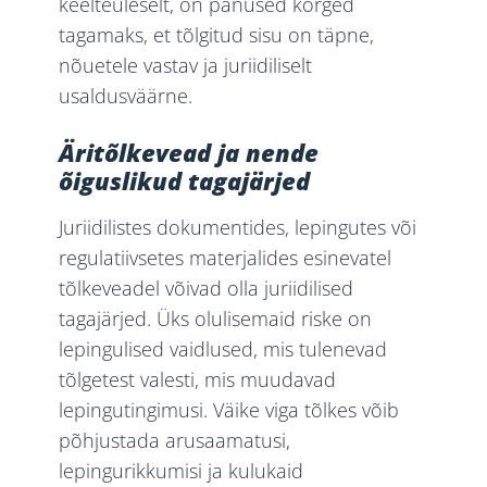
keelteüleselt, on panused kõrged
tagamaks, et tõlgitud sisu on täpne,
nõuetele vastav ja juriidiliselt
usaldusväärne.
Äritõlkevead ja nende
õiguslikud tagajärjed
Juriidilistes dokumentides, lepingutes või
regulatiivsetes materjalides esinevatel
tõlkeveadel võivad olla juriidilised
tagajärjed. Üks olulisemaid riske on
lepingulised vaidlused, mis tulenevad
tõlgetest valesti, mis muudavad
lepingutingimusi. Väike viga tõlkes võib
põhjustada arusaamatusi,
lepingurikkumisi ja kulukaid