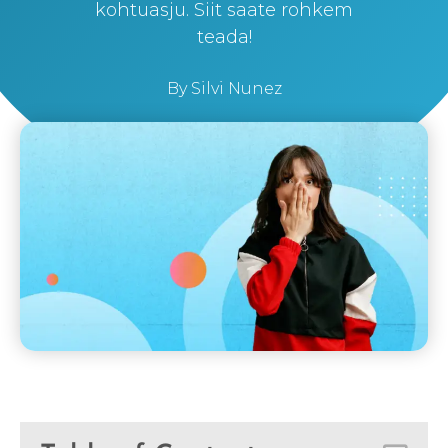
kohtuasju. Siit saate rohkem
teada!
By
Silvi Nunez