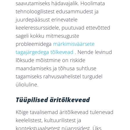
saavutamiseks hädavajalik. Hoolimata
tehnoloogilistest edusammudest ja
juurdepääsust erinevatele
keeleressurssidele, puutuvad ettevõtted
sageli kokku mitmesuguste
probleemidega
märkimisväärsete
tagajärgedega tõlkevead
. Nende levinud
lõksude mõistmine on riskide
maandamiseks ja tõhusa suhtluse
tagamiseks rahvusvahelistel turgudel
ülioluline.
Tüüpilised äritõlkevead
Kõige tavalisemad äritõlkevead tulenevad
keelelistest, kultuurilistest ja
kontekstuaalsetest nüanssidest. Üks