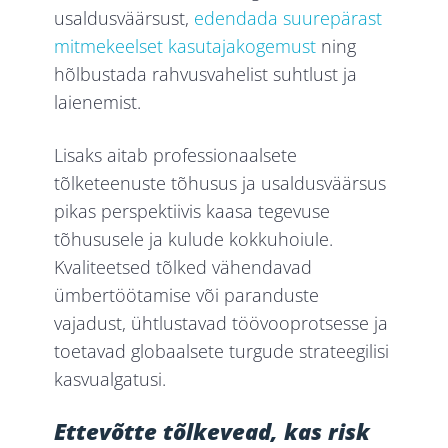
usaldusväärsust,
edendada suurepärast
mitmekeelset kasutajakogemust
ning
hõlbustada rahvusvahelist suhtlust ja
laienemist.
Lisaks aitab professionaalsete
tõlketeenuste tõhusus ja usaldusväärsus
pikas perspektiivis kaasa tegevuse
tõhususele ja kulude kokkuhoiule.
Kvaliteetsed tõlked vähendavad
ümbertöötamise või paranduste
vajadust, ühtlustavad töövooprotsesse ja
toetavad globaalsete turgude strateegilisi
kasvualgatusi.
Ettevõtte tõlkevead, kas risk