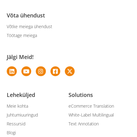
Võta ühendust
Võtke meiega ühendust
Töötage meiega
Jälgi Meid!
Leheküljed
Solutions
Meie kohta
eCommerce Translation
Juhtumiuuringud
White-Label Multilingual
Ressursid
Text Annotation
Blogi