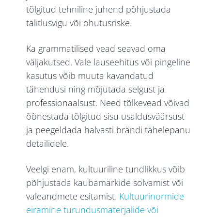
tõlgitud tehniline juhend põhjustada
talitlusvigu või ohutusriske.
Ka grammatilised vead seavad oma
väljakutsed. Vale lauseehitus või pingeline
kasutus võib muuta kavandatud
tähendusi ning mõjutada selgust ja
professionaalsust. Need tõlkevead võivad
õõnestada tõlgitud sisu usaldusväärsust
ja peegeldada halvasti brändi tähelepanu
detailidele.
Veelgi enam, kultuuriline tundlikkus võib
põhjustada kaubamärkide solvamist või
valeandmete esitamist.
Kultuurinormide
eiramine turundusmaterjalide või