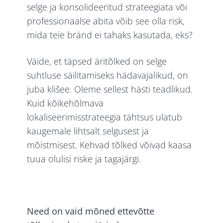
selge ja konsolideeritud strateegiata või
professionaalse abita võib see olla risk,
mida teie bränd ei tahaks kasutada, eks?
Väide, et täpsed äritõlked on selge
suhtluse säilitamiseks hädavajalikud, on
juba klišee. Oleme sellest hästi teadlikud.
Kuid kõikehõlmava
lokaliseerimisstrateegia tähtsus ulatub
kaugemale lihtsalt selgusest ja
mõistmisest. Kehvad tõlked võivad kaasa
tuua olulisi riske ja tagajärgi.
Need on vaid mõned ettevõtte