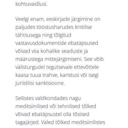
kohtuvaidlusi.
Veelgi enam, eeskirjade järgimine on
paljudes tööstusharudes kriitilise
tähtsusega ning tõlgitud
vastavusdokumentide ebatäpsused
võivad viia kohalike seaduste ja
määrustega mittejärgimiseni. See võib
välisturgudel tegutsevale ettevõttele
kaasa tuua trahve, karistusi või isegi
juriidilisi sanktsioone.
Sellistes valdkondades nagu
meditsiinilised või tehnilised tõlked
võivad ebatäpsustel olla tõsised
tagajärjed. Valed tõlked meditsiinilistes