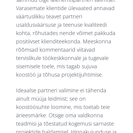
Varasemate klientide ülevaated annavad
väärtuslikku teavet partneri
usaldusväärsuse ja teenuse kvaliteedi
kohta, rõhutades nende võimet pakkuda
positiivset klienditeekonda. Meeskonna
rõõmsad kommentaarid viitavad
tervislikule töökeskkonnale ja tugevale
sisemisele toele, mis tagab sujuva
koostöö ja tõhusa projektijuhtimise.
Ideaalse partneri valimine ei tähenda
ainult müüja leidmist; see on
koostöösuhte loomine, mis toetab teie
ärieesmärke. Otsige oma valdkonna
teadmisi ja tõestatud kogemusi sarnaste
projektide haldamisel. Hinnakujunduse ja