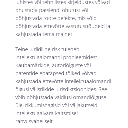
juhistes või tehnilistes kirjeldustes võivad
ohustada patsiendi ohutust või
põhjustada toote defekte, mis võib
põhjustada ettevõtte vastutusnõudeid ja
kahjustada tema mainet.
Teine juriidiline risk tuleneb
intellektuaalomandi probleemidest.
Kaubamärkide, autoriõiguste või
patentide ebatäpsed tõlked võivad
kahjustada ettevõtte intellektuaalomandi
õigusi välisriikide jurisdiktsioonides. See
võib põhjustada vaidlusi omandiõiguse
üle, rikkumishagisid või väljakutseid
intellektuaalvara kaitsmisel
rahvusvaheliselt.