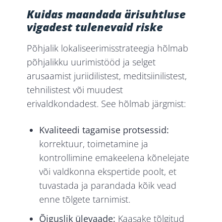
Kuidas maandada ärisuhtluse
vigadest tulenevaid riske
Põhjalik lokaliseerimisstrateegia hõlmab
põhjalikku uurimistööd ja selget
arusaamist juriidilistest, meditsiinilistest,
tehnilistest või muudest
erivaldkondadest. See hõlmab järgmist:
Kvaliteedi tagamise protsessid:
korrektuur, toimetamine ja
kontrollimine emakeelena kõnelejate
või valdkonna ekspertide poolt, et
tuvastada ja parandada kõik vead
enne tõlgete tarnimist.
Õiguslik ülevaade:
Kaasake tõlgitud