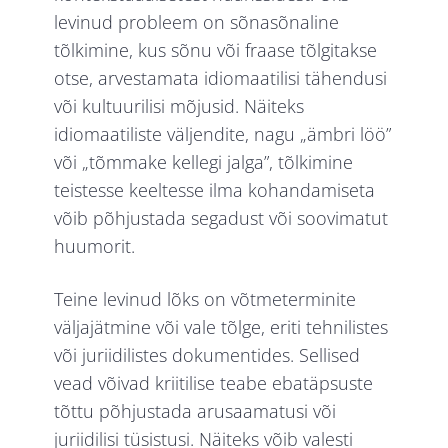
levinud probleem on sõnasõnaline
tõlkimine, kus sõnu või fraase tõlgitakse
otse, arvestamata idiomaatilisi tähendusi
või kultuurilisi mõjusid. Näiteks
idiomaatiliste väljendite, nagu „ämbri löö”
või „tõmmake kellegi jalga”, tõlkimine
teistesse keeltesse ilma kohandamiseta
võib põhjustada segadust või soovimatut
huumorit.
Teine levinud lõks on võtmeterminite
väljajätmine või vale tõlge, eriti tehnilistes
või juriidilistes dokumentides. Sellised
vead võivad kriitilise teabe ebatäpsuste
tõttu põhjustada arusaamatusi või
juriidilisi tüsistusi. Näiteks võib valesti