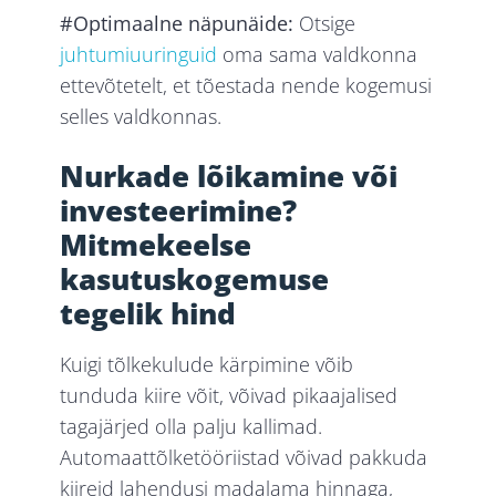
#Optimaalne näpunäide:
Otsige
juhtumiuuringuid
oma sama valdkonna
ettevõtetelt, et tõestada nende kogemusi
selles valdkonnas.
Nurkade lõikamine või
investeerimine?
Mitmekeelse
kasutuskogemuse
tegelik hind
Kuigi tõlkekulude kärpimine võib
tunduda kiire võit, võivad pikaajalised
tagajärjed olla palju kallimad.
Automaattõlketööriistad võivad pakkuda
kiireid lahendusi madalama hinnaga,