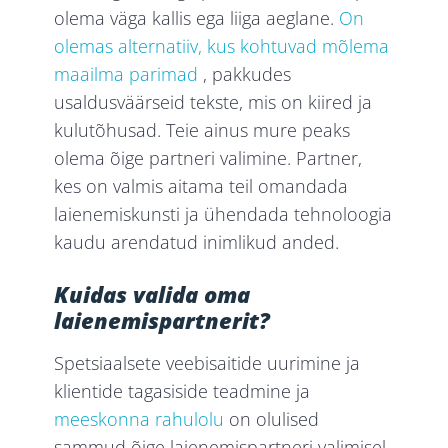
olema väga kallis ega liiga aeglane.
On
olemas alternatiiv, kus kohtuvad mõlema
maailma parimad
, pakkudes
usaldusväärseid tekste, mis on kiired ja
kulutõhusad. Teie ainus mure peaks
olema õige partneri valimine. Partner,
kes on valmis aitama teil omandada
laienemiskunsti ja ühendada tehnoloogia
kaudu arendatud inimlikud anded.
Kuidas valida oma
laienemispartnerit?
Spetsiaalsete veebisaitide uurimine ja
klientide tagasiside teadmine ja
meeskonna rahulolu
on olulised
sammud õige laienemispartneri valimisel.