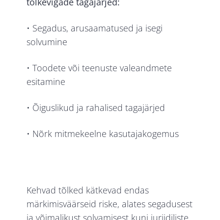
tõlkevigade tagajärjed:
• Segadus, arusaamatused ja isegi
solvumine
• Toodete või teenuste valeandmete
esitamine
• Õiguslikud ja rahalised tagajärjed
• Nõrk mitmekeelne kasutajakogemus
Kehvad tõlked kätkevad endas
märkimisväärseid riske, alates segadusest
ja võimalikust solvamisest kuni juriidiliste