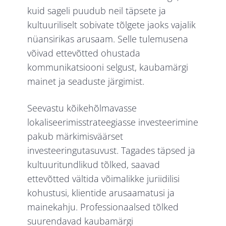
kuid sageli puudub neil täpsete ja
kultuuriliselt sobivate tõlgete jaoks vajalik
nüansirikas arusaam. Selle tulemusena
võivad ettevõtted ohustada
kommunikatsiooni selgust, kaubamärgi
mainet ja seaduste järgimist.
Seevastu kõikehõlmavasse
lokaliseerimisstrateegiasse investeerimine
pakub märkimisväärset
investeeringutasuvust. Tagades täpsed ja
kultuuritundlikud tõlked, saavad
ettevõtted vältida võimalikke juriidilisi
kohustusi, klientide arusaamatusi ja
mainekahju. Professionaalsed tõlked
suurendavad kaubamärgi