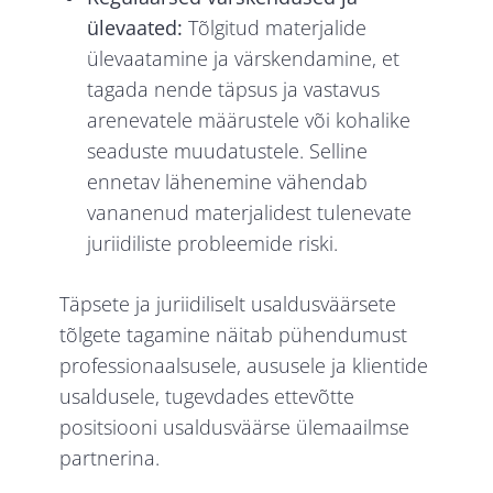
ülevaated:
Tõlgitud materjalide
ülevaatamine ja värskendamine, et
tagada nende täpsus ja vastavus
arenevatele määrustele või kohalike
seaduste muudatustele. Selline
ennetav lähenemine vähendab
vananenud materjalidest tulenevate
juriidiliste probleemide riski.
Täpsete ja juriidiliselt usaldusväärsete
tõlgete tagamine näitab pühendumust
professionaalsusele, aususele ja klientide
usaldusele, tugevdades ettevõtte
positsiooni usaldusväärse ülemaailmse
partnerina.