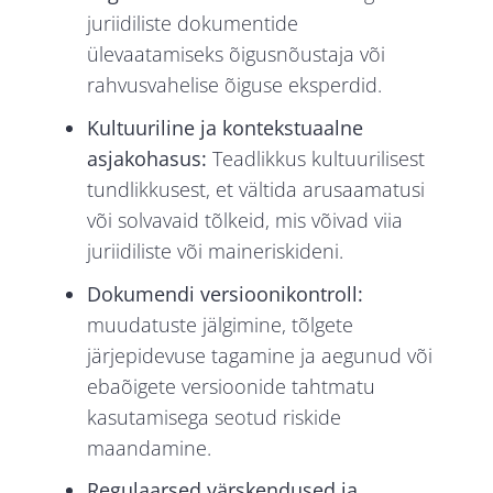
juriidiliste dokumentide
ülevaatamiseks õigusnõustaja või
rahvusvahelise õiguse eksperdid.
Kultuuriline ja kontekstuaalne
asjakohasus:
Teadlikkus kultuurilisest
tundlikkusest, et vältida arusaamatusi
või solvavaid tõlkeid, mis võivad viia
juriidiliste või maineriskideni.
Dokumendi versioonikontroll:
muudatuste jälgimine, tõlgete
järjepidevuse tagamine ja aegunud või
ebaõigete versioonide tahtmatu
kasutamisega seotud riskide
maandamine.
Regulaarsed värskendused ja