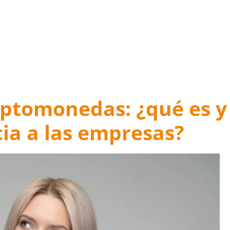
iptomonedas: ¿qué es y
ia a las empresas?