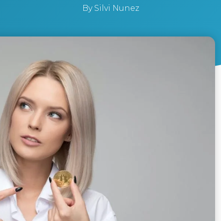
By
Silvi Nunez