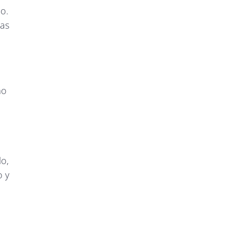
o.
nas
mo
o,
o y