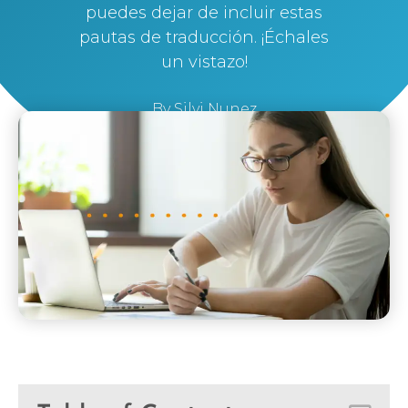
puedes dejar de incluir estas
pautas de traducción. ¡Échales
un vistazo!
By
Silvi Nunez