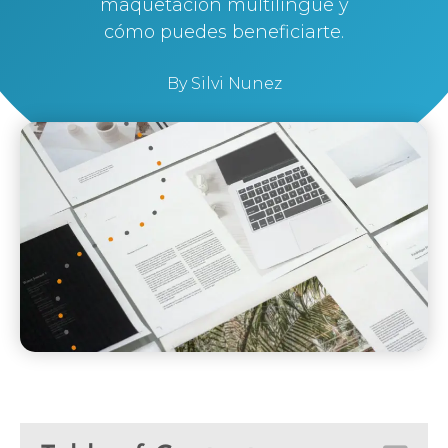
maquetación multilingüe y
cómo puedes beneficiarte.
By
Silvi Nunez