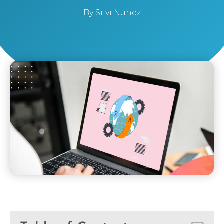
By
Silvi Nunez