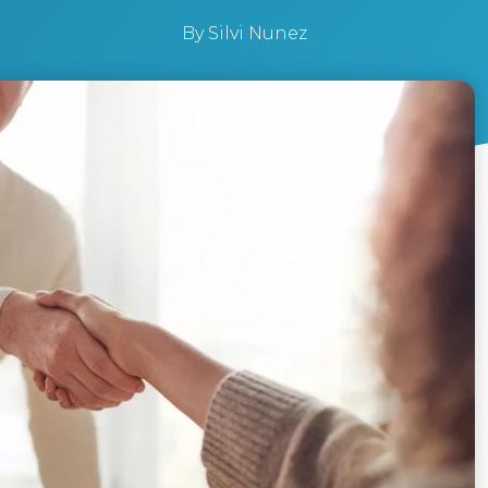
By
Silvi Nunez