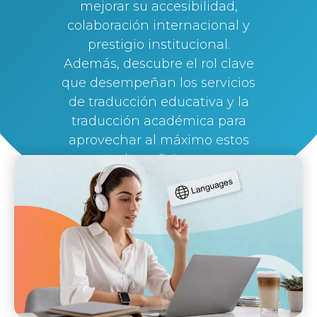
mejorar su accesibilidad,
colaboración internacional y
prestigio institucional.
Además, descubre el rol clave
que desempeñan los servicios
de traducción educativa y la
traducción académica para
aprovechar al máximo estos
beneficios.
By
Lau Mazz