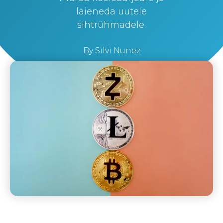
laieneda uutele
sihtrühmadele.
By
Silvi Nunez