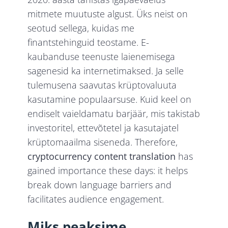
mitmete muutuste algust. Üks neist on
seotud sellega, kuidas me
finantstehinguid teostame. E-
kaubanduse teenuste laienemisega
sagenesid ka internetimaksed. Ja selle
tulemusena saavutas krüptovaluuta
kasutamine populaarsuse. Kuid keel on
endiselt vaieldamatu barjäär, mis takistab
investoritel, ettevõtetel ja kasutajatel
krüptomaailma siseneda. Therefore,
cryptocurrency content translation
has
gained importance these days: it helps
break down language barriers and
facilitates audience engagement.
Miks peaksime