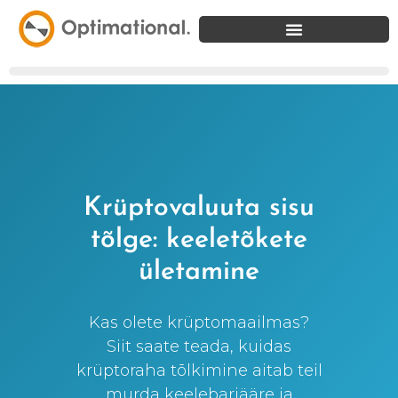
Krüptovaluuta sisu
tõlge: keeletõkete
ületamine
Kas olete krüptomaailmas?
Siit saate teada, kuidas
krüptoraha tõlkimine aitab teil
murda keelebarjääre ja