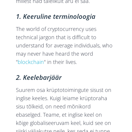
millest nad täielikult aru ei saa.
1. Keeruline terminoloogia
The world of cryptocurrency uses
technical jargon that is difficult to
understand for average individuals, who
may never have heard the word
"
blockchain
" in their lives.
2. Keelebarjäär
Suurem osa krüptotoimingute sisust on
inglise keeles. Kuigi leiame krüptoraha
sisu tõlkeid, on need mõnikord
ebaselged. Teame, et inglise keel on
kõige globaliseeruvam keel, kuid see on
siiski väljakutse neile, kes seda ei tunne