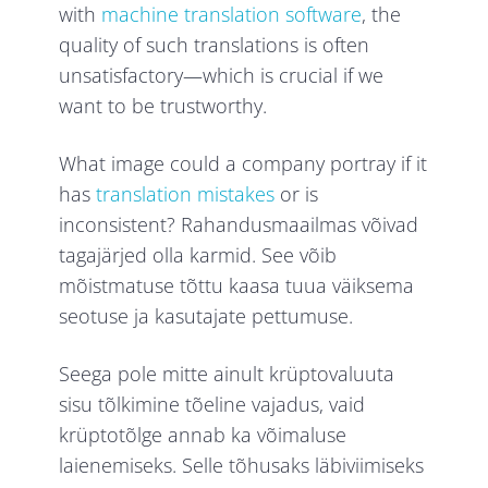
with
machine translation software
, the
quality of such translations is often
unsatisfactory—which is crucial if we
want to be trustworthy.
What image could a company portray if it
has
translation mistakes
or is
inconsistent? Rahandusmaailmas võivad
tagajärjed olla karmid. See võib
mõistmatuse tõttu kaasa tuua väiksema
seotuse ja kasutajate pettumuse.
Seega pole mitte ainult krüptovaluuta
sisu tõlkimine tõeline vajadus, vaid
krüptotõlge annab ka võimaluse
laienemiseks. Selle tõhusaks läbiviimiseks