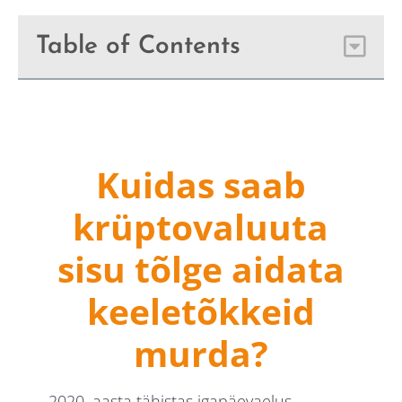
Table of Contents
Kuidas saab
krüptovaluuta
sisu tõlge aidata
keeletõkkeid
murda?
2020. aasta tähistas igapäevaelus