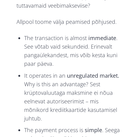
tuttavamaid veebimakseviise?
Allpool toome välja peamised põhjused.
The transaction is almost
immediate
.
See võtab vaid sekundeid. Erinevalt
pangaülekandest, mis võib kesta kuni
paar päeva.
It operates in an
unregulated market.
Why is this an advantage? Sest
krüptovaluutaga maksmine ei nõua
eelnevat autoriseerimist – mis
mõnikord krediitkaartide kasutamisel
juhtub.
The payment process is
simple
. Seega