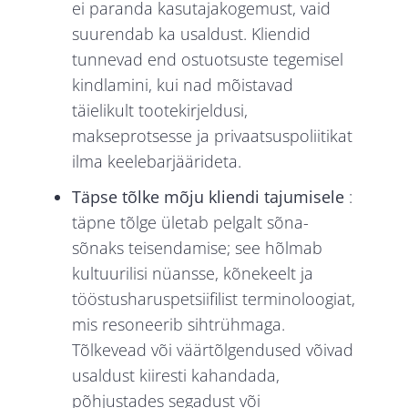
ei paranda kasutajakogemust, vaid
suurendab ka usaldust. Kliendid
tunnevad end ostuotsuste tegemisel
kindlamini, kui nad mõistavad
täielikult tootekirjeldusi,
makseprotsesse ja privaatsuspoliitikat
ilma keelebarjäärideta.
Täpse tõlke mõju kliendi tajumisele
:
täpne tõlge ületab pelgalt sõna-
sõnaks teisendamise; see hõlmab
kultuurilisi nüansse, kõnekeelt ja
tööstusharuspetsiifilist terminoloogiat,
mis resoneerib sihtrühmaga.
Tõlkevead või väärtõlgendused võivad
usaldust kiiresti kahandada,
põhjustades segadust või