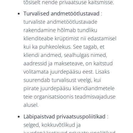
tõsiselt nende privaatsuse kaitsmisse.
Turvalised andmetöötlustavad
:
turvaliste andmetöötlustavade
rakendamine hõlmab tundliku
klienditeabe krüptimist nii edastamisel
kui ka puhkeolekus. See tagab, et
kliendi andmed, sealhulgas nimed,
aadressid ja makseteave, on kaitstud
volitamata juurdepääsu eest. Lisaks
suurendab turvalisust veelgi, kui
piirate juurdepääsu kliendiandmetele
teie organisatsioonis teadmisvajaduse
alusel.
Läbipaistvad privaatsuspoliitikad
:
selged, kokkuvõtlikud ja