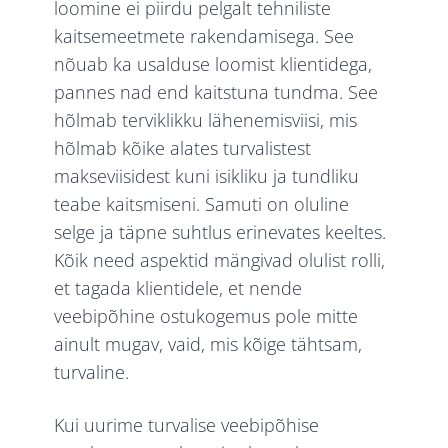
loomine ei piirdu pelgalt tehniliste
kaitsemeetmete rakendamisega. See
nõuab ka usalduse loomist klientidega,
pannes nad end kaitstuna tundma. See
hõlmab terviklikku lähenemisviisi, mis
hõlmab kõike alates turvalistest
makseviisidest kuni isikliku ja tundliku
teabe kaitsmiseni. Samuti on oluline
selge ja täpne suhtlus erinevates keeltes.
Kõik need aspektid mängivad olulist rolli,
et tagada klientidele, et nende
veebipõhine ostukogemus pole mitte
ainult mugav, vaid, mis kõige tähtsam,
turvaline.
Kui uurime turvalise veebipõhise