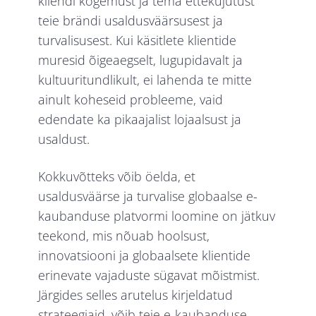
kliendi kogemust ja tema ettekujutust
teie brändi usaldusväärsusest ja
turvalisusest. Kui käsitlete klientide
muresid õigeaegselt, lugupidavalt ja
kultuuritundlikult, ei lahenda te mitte
ainult koheseid probleeme, vaid
edendate ka pikaajalist lojaalsust ja
usaldust.
Kokkuvõtteks võib öelda, et
usaldusväärse ja turvalise globaalse e-
kaubanduse platvormi loomine on jätkuv
teekond, mis nõuab hoolsust,
innovatsiooni ja globaalsete klientide
erinevate vajaduste sügavat mõistmist.
Järgides selles arutelus kirjeldatud
strateegiaid, võib teie e-kaubanduse