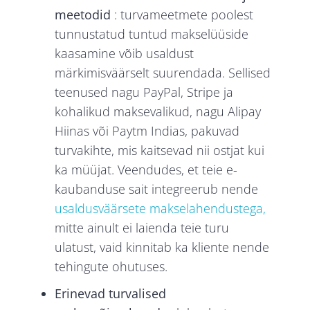
meetodid
: turvameetmete poolest
tunnustatud tuntud makselüüside
kaasamine võib usaldust
märkimisväärselt suurendada. Sellised
teenused nagu PayPal, Stripe ja
kohalikud maksevalikud, nagu Alipay
Hiinas või Paytm Indias, pakuvad
turvakihte, mis kaitsevad nii ostjat kui
ka müüjat. Veendudes, et teie e-
kaubanduse sait integreerub nende
usaldusväärsete makselahendustega,
mitte ainult ei laienda teie turu
ulatust, vaid kinnitab ka kliente nende
tehingute ohutuses.
Erinevad turvalised