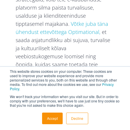
platvorm silma paista turvalisuse,
usalduse ja klienditeeninduse
tipptasemel majakana.
Võtke juba täna
ühendust ettevõttega Optimational,
et
saada asjatundlikku abi sujuva, turvalise
ja kultuuriliselt kõlava
veebiostukogemuse loomisel ning
õppida, kuidas saame toetada teie
This website stores cookies on your computer. These cookies are
teekonda ülemaailmse e-kaubanduse
used to improve your website experience and provide more
liidriks saamise suunas. See mitte ainult
personalized services to you, both on this website and through other
media. To find out more about the cookies we use, see our
Privacy
ei taga klientide rahulolu ja lojaalsust,
Policy
.
vaid seab teie ettevõtte ülemaailmse e-
We won't track your information when you visit our site. But in order to
comply with your preferences, we'll have to use just one tiny cookie so
kaubanduse valdkonna liidriks.
that you're not asked to make this choice again.
Accept
Decline