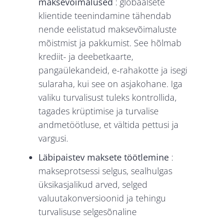
maksevõimalused
: globaalsete
klientide teenindamine tähendab
nende eelistatud maksevõimaluste
mõistmist ja pakkumist. See hõlmab
krediit- ja deebetkaarte,
pangaülekandeid, e-rahakotte ja isegi
sularaha, kui see on asjakohane. Iga
valiku turvalisust tuleks kontrollida,
tagades krüptimise ja turvalise
andmetöötluse, et vältida pettusi ja
vargusi.
Läbipaistev maksete töötlemine
:
makseprotsessi selgus, sealhulgas
üksikasjalikud arved, selged
valuutakonversioonid ja tehingu
turvalisuse selgesõnaline