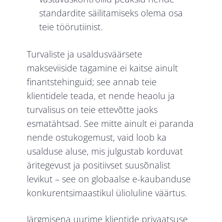
standardite säilitamiseks olema osa
teie töörutiinist.
Turvaliste ja usaldusväärsete
makseviiside tagamine ei kaitse ainult
finantstehinguid; see annab teie
klientidele teada, et nende heaolu ja
turvalisus on teie ettevõtte jaoks
esmatähtsad. See mitte ainult ei paranda
nende ostukogemust, vaid loob ka
usalduse aluse, mis julgustab korduvat
äritegevust ja positiivset suusõnalist
levikut – see on globaalse e-kaubanduse
konkurentsimaastikul ülioluline väärtus.
Järgmisena uurime klientide privaatsuse