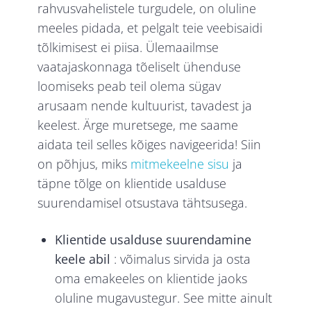
rahvusvahelistele turgudele, on oluline
meeles pidada, et pelgalt teie veebisaidi
tõlkimisest ei piisa. Ülemaailmse
vaatajaskonnaga tõeliselt ühenduse
loomiseks peab teil olema sügav
arusaam nende kultuurist, tavadest ja
keelest. Ärge muretsege, me saame
aidata teil selles kõiges navigeerida! Siin
on põhjus, miks
mitmekeelne sisu
ja
täpne tõlge on klientide usalduse
suurendamisel otsustava tähtsusega.
Klientide usalduse suurendamine
keele abil
: võimalus sirvida ja osta
oma emakeeles on klientide jaoks
oluline mugavustegur. See mitte ainult