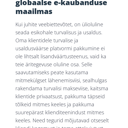
globaalse e-kaubanduse
maailmas
Kui juhite veebiettevõtet, on ülioluline
seada esikohale turvalisus ja usaldus.
Oma klientidele turvalise ja
usaldusväärse platvormi pakkumine ei
ole lihtsalt lisandväärtusteenus, vaid ka
teie äritegevuse oluline osa. Selle
saavutamiseks peate kasutama
mitmekülgset lähenemisviisi, sealhulgas
rakendama turvalisi makseviise, kaitsma
klientide privaatsust, pakkuma täpseid
tõlkeid mitmes keeles ja pakkuma
suurepärast klienditeenindust mitmes
keeles. Need tegurid mõjutavad otseselt