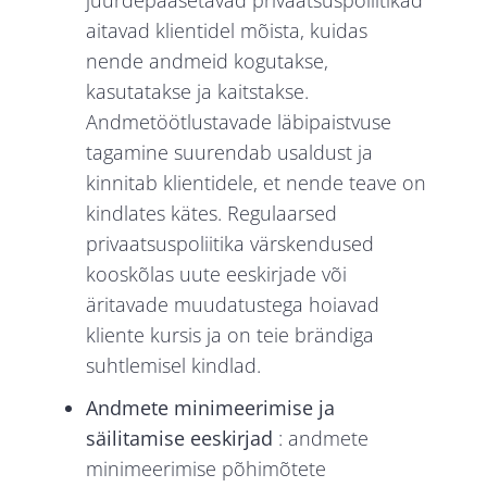
juurdepääsetavad privaatsuspoliitikad
aitavad klientidel mõista, kuidas
nende andmeid kogutakse,
kasutatakse ja kaitstakse.
Andmetöötlustavade läbipaistvuse
tagamine suurendab usaldust ja
kinnitab klientidele, et nende teave on
kindlates kätes. Regulaarsed
privaatsuspoliitika värskendused
kooskõlas uute eeskirjade või
äritavade muudatustega hoiavad
kliente kursis ja on teie brändiga
suhtlemisel kindlad.
Andmete minimeerimise ja
säilitamise eeskirjad
: andmete
minimeerimise põhimõtete