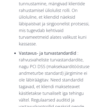
tunnustamine, mängivad klientide
rahustamisel üliolulist rolli. On
ülioluline, et kliendid näeksid
läbipaistvat ja sirgjoonelist protsessi,
mis tugevdab kehtivaid
turvameetmeid alates valikust kuni
kassasse.
Vastavus- ja turvastandardid
:
rahvusvaheliste turvastandardite,
nagu PCI DSS (maksekaarditööstuse
andmeturbe standard) järgimine ei
ole läbiräägitav. Need standardid
tagavad, et kliendi makseteavet
käsitletakse turvaliselt iga tehingu
vältel. Regulaarsed auditid ja
vastavuskontrollid peaksid nende