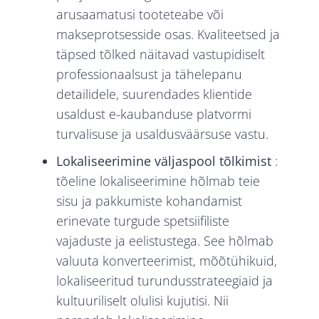
arusaamatusi tooteteabe või
makseprotsesside osas. Kvaliteetsed ja
täpsed tõlked näitavad vastupidiselt
professionaalsust ja tähelepanu
detailidele, suurendades klientide
usaldust e-kaubanduse platvormi
turvalisuse ja usaldusväärsuse vastu.
Lokaliseerimine väljaspool tõlkimist
:
tõeline lokaliseerimine hõlmab teie
sisu ja pakkumiste kohandamist
erinevate turgude spetsiifiliste
vajaduste ja eelistustega. See hõlmab
valuuta konverteerimist, mõõtühikuid,
lokaliseeritud turundusstrateegiaid ja
kultuuriliselt olulisi kujutisi. Nii