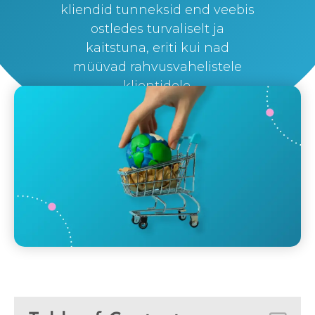
kliendid tunneksid end veebis
ostledes turvaliselt ja
kaitstuna, eriti kui nad
müüvad rahvusvahelistele
klientidele.
By
Silvi Nunez