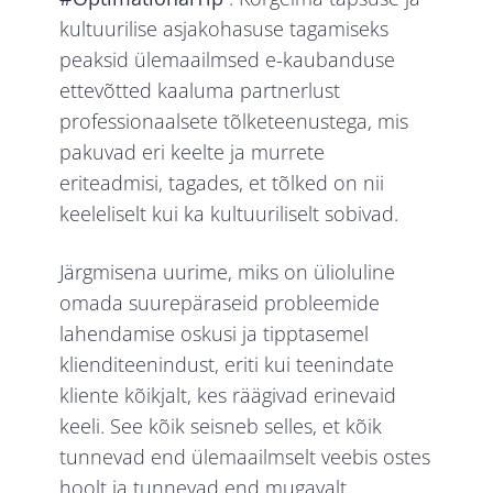
kultuurilise asjakohasuse tagamiseks
peaksid ülemaailmsed e-kaubanduse
ettevõtted kaaluma partnerlust
professionaalsete tõlketeenustega, mis
pakuvad eri keelte ja murrete
eriteadmisi, tagades, et tõlked on nii
keeleliselt kui ka kultuuriliselt sobivad.
Järgmisena uurime, miks on ülioluline
omada suurepäraseid probleemide
lahendamise oskusi ja tipptasemel
klienditeenindust, eriti kui teenindate
kliente kõikjalt, kes räägivad erinevaid
keeli. See kõik seisneb selles, et kõik
tunnevad end ülemaailmselt veebis ostes
hoolt ja tunnevad end mugavalt.