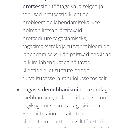
protsessid
: töötage välja selged ja
tõhusad protsessid klientide
probleemide lahendamiseks. See
hõlmab lihtsalt järgitavaid
protseduure tagastamiseks,
tagasimakseteks ja turvaprobleemide
lahendamiseks. Läbipaistvad eeskirjad
ja kiire lahendusaeg näitavad
klientidele, et suhtute nende
turvalisusesse ja rahulolusse tõsiselt.
Tagasisidemehhanismid
: rakendage
mehhanisme, et kliendid saaksid oma
tugikogemuse kohta tagasisidet anda.
See mitte ainult ei aita teie
klienditeenindust pidevalt täiustada,