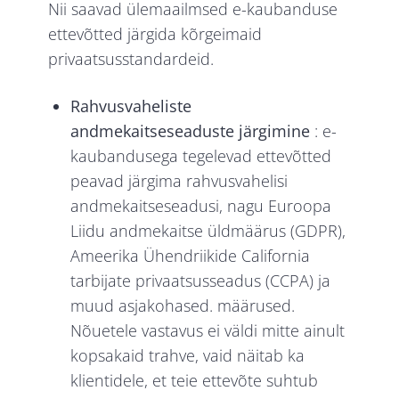
Nii saavad ülemaailmsed e-kaubanduse
ettevõtted järgida kõrgeimaid
privaatsusstandardeid.
Rahvusvaheliste
andmekaitseseaduste järgimine
: e-
kaubandusega tegelevad ettevõtted
peavad järgima rahvusvahelisi
andmekaitseseadusi, nagu Euroopa
Liidu andmekaitse üldmäärus (GDPR),
Ameerika Ühendriikide California
tarbijate privaatsusseadus (CCPA) ja
muud asjakohased. määrused.
Nõuetele vastavus ei väldi mitte ainult
kopsakaid trahve, vaid näitab ka
klientidele, et teie ettevõte suhtub