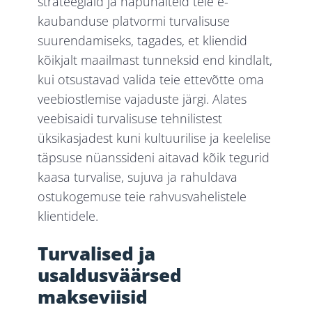
strateegiaid ja näpunäiteid teie e-
kaubanduse platvormi turvalisuse
suurendamiseks, tagades, et kliendid
kõikjalt maailmast tunneksid end kindlalt,
kui otsustavad valida teie ettevõtte oma
veebiostlemise vajaduste järgi. Alates
veebisaidi turvalisuse tehnilistest
üksikasjadest kuni kultuurilise ja keelelise
täpsuse nüanssideni aitavad kõik tegurid
kaasa turvalise, sujuva ja rahuldava
ostukogemuse teie rahvusvahelistele
klientidele.
Turvalised ja
usaldusväärsed
makseviisid