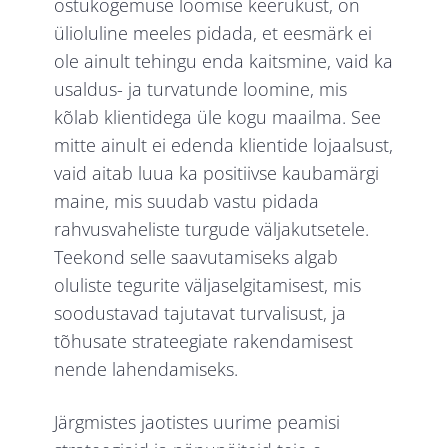
ostukogemuse loomise keerukust, on
ülioluline meeles pidada, et eesmärk ei
ole ainult tehingu enda kaitsmine, vaid ka
usaldus- ja turvatunde loomine, mis
kõlab klientidega üle kogu maailma. See
mitte ainult ei edenda klientide lojaalsust,
vaid aitab luua ka positiivse kaubamärgi
maine, mis suudab vastu pidada
rahvusvaheliste turgude väljakutsetele.
Teekond selle saavutamiseks algab
oluliste tegurite väljaselgitamisest, mis
soodustavad tajutavat turvalisust, ja
tõhusate strateegiate rakendamisest
nende lahendamiseks.
Järgmistes jaotistes uurime peamisi