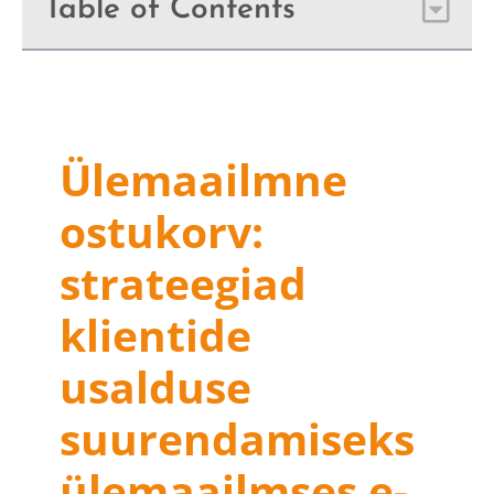
Table of Contents
Ülemaailmne
ostukorv:
strateegiad
klientide
usalduse
suurendamiseks
ülemaailmses e-