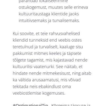
parandab lokaliseerimine
ostukogemust, muutes selle erineva
kultuuritaustaga klientide jaoks
intuitiivsemaks ja turvalisemaks.
Kui soovite, et teie rahvusvahelised
kliendid tunneksid end veebis ostes
teretulnud ja turvaliselt, kaaluge sisu
pakkumist mitmes keeles ja täpsete
tõlgete tagamist, mis kajastavad nende
kultuurilisi vaatenurki. See näitab, et
hindate nende mitmekesisust, ning aitab
ka vältida arusaamatusi, mis võivad
tekitada neis ebakindlust oma
veebiostlemise kogemuses.
#OptimationalTip
. Kõrgeima täpsuse ja