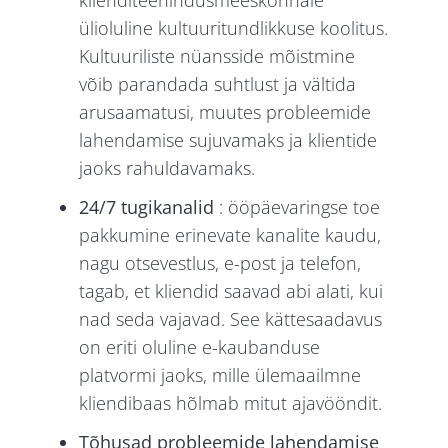
klienditeenindusmeeskonnale
ülioluline kultuuritundlikkuse koolitus.
Kultuuriliste nüansside mõistmine
võib parandada suhtlust ja vältida
arusaamatusi, muutes probleemide
lahendamise sujuvamaks ja klientide
jaoks rahuldavamaks.
24/7 tugikanalid
: ööpäevaringse toe
pakkumine erinevate kanalite kaudu,
nagu otsevestlus, e-post ja telefon,
tagab, et kliendid saavad abi alati, kui
nad seda vajavad. See kättesaadavus
on eriti oluline e-kaubanduse
platvormi jaoks, mille ülemaailmne
kliendibaas hõlmab mitut ajavööndit.
Tõhusad probleemide lahendamise