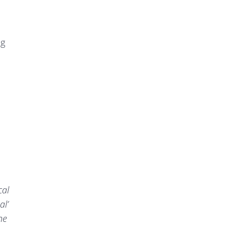
ng
cal
al’
ne