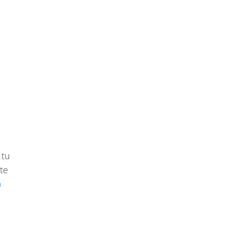
 tu
te
o