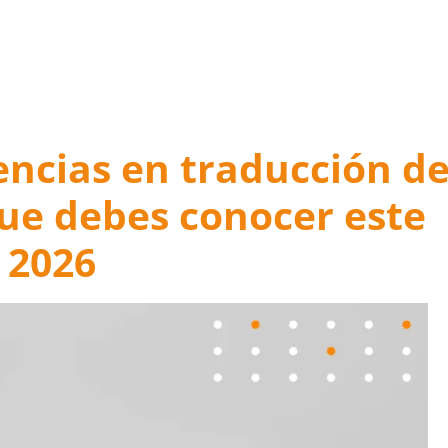
s en traducción de contenido SEO marca la diferencia
encias en traducción d
ue debes conocer este
2026