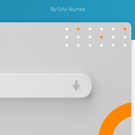
By
Silvi Nunez