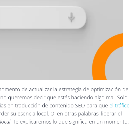
momento de actualizar la estrategia de optimización de
ar no queremos decir que estés haciendo algo mal. Solo 
ias en traducción de contenido SEO para que
el tráfic
der su esencia local. O, en otras palabras, liberar el
local
. Te explicaremos lo que significa en un momento.