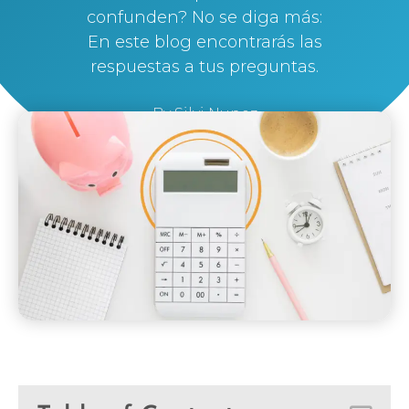
confunden? No se diga más:
En este blog encontrarás las
respuestas a tus preguntas.
By
Silvi Nunez