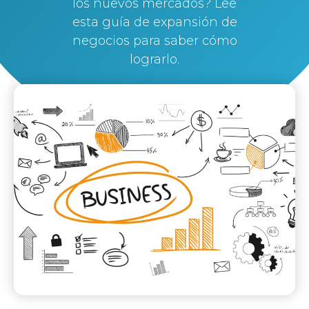
los nuevos mercados? Lee
esta guía de expansión de
negocios para saber cómo
lograrlo.
By
Silvi Nunez